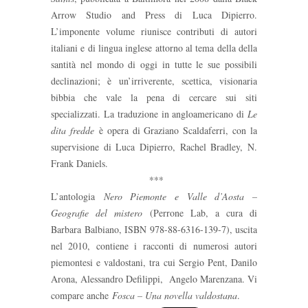
Arrow Studio and Press di Luca Dipierro.
L’imponente volume riunisce contributi di autori
italiani e di lingua inglese attorno al tema della della
santità nel mondo di oggi in tutte le sue possibili
declinazioni; è un’irriverente, scettica, visionaria
bibbia che vale la pena di cercare sui siti
specializzati. La traduzione in angloamericano di
Le
dita fredde
è opera di Graziano Scaldaferri, con la
supervisione di Luca Dipierro, Rachel Bradley, N.
Frank Daniels.
***
L’antologia
Nero Piemonte e Valle d’Aosta –
Geografie del mistero
(Perrone Lab, a cura di
Barbara Balbiano, ISBN 978-88-6316-139-7), uscita
nel 2010, contiene i racconti di numerosi autori
piemontesi e valdostani, tra cui Sergio Pent, Danilo
Arona, Alessandro Defilippi, Angelo Marenzana. Vi
compare anche
Fosca – Una novella valdostana
.