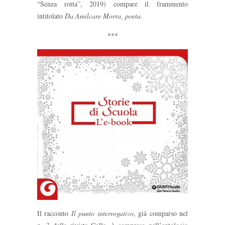
“Senza rotta”, 2019) compare il frammento
intitolato
Da Amilcare Morra, poeta.
***
Il racconto
Il punto interrogativo
, già comparso nel