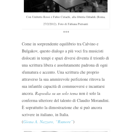
Con Umberto Rossi e Fabio Ciriachi, alla libreria Odradek (Roma,
27/2/2012). Foto di Fabiana Piersanti
***
Come in sorprendente equilibrio tra Calvino e
Bulgakov, questo dialogo a più voci fra musicisti
dislocati in tempi e spazi diversi diventa il trionfo di
una scrittura libera e assolutamente padrona di ogni
sfumatura e accento. Una scrittura che proprio
attraverso la sua ammirevole perfezione ritrova la
sua infantile capacità di commuoversi e incantarsi
ancora.
Rapsodia su un solo tema
non è solo la
conferma ulteriore del talento di Claudio Morandini.
È soprattutto la dimostrazione che si può ancora
scrivere in italiano, in Italia.
(
Giona A. Nazzaro, “Rumore”
)