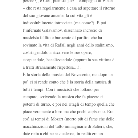
perché?), e Carl, pianista jazz – compagno di Ethan
– che resta regolarmente a casa ad aspettare il ritorno
del suo giovane amante, la cui vita gli è
indissolubilmente intrecciata (ma come?). E poi
l’infernale Galavamov, dissennato incrocio di
musicista fallito e burocrate di partito, che ha
rovinato la vita di Rafail negli anni dello stalinismo,
costringendolo a riscrivere le sue opere,
storpiandole, banalizzandole (eppure la sua vittima è
a tratti stranamente rispettosa…).
È la storia della musica del Novecento, ma dopo un
po’ ci si rende conto che è la storia della musica di
tutti i tempi. Con i musicisti che lottano per
campare, scrivendo la musica che fa piacere ai
potenti di turno, e poi nei ritagli di tempo quella che
piace veramente a loro ma che pochi capiscono. Era
così ai tempi di Mozart (morto più di fame che delle
macchinazioni del tutto immaginarie di Salieri, che,
date retta a chi ne sa qualcosa, in realtà era un