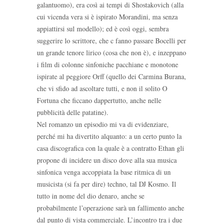
galantuomo), era così ai tempi di Shostakovich (alla
cui vicenda vera si è ispirato Morandini, ma senza
appiattirsi sul modello); ed è così oggi, sembra
suggerire lo scrittore, che c fanno passare Bocelli per
un grande tenore lirico (cosa che non è), e inzeppano
i film di colonne sinfoniche pacchiane e monotone
ispirate al peggiore Orff (quello dei Carmina Burana,
che vi sfido ad ascoltare tutti, e non il solito O
Fortuna che ficcano dappertutto, anche nelle
pubblicità delle patatine).
Nel romanzo un episodio mi va di evidenziare,
perché mi ha divertito alquanto: a un certo punto la
casa discografica con la quale è a contratto Ethan gli
propone di incidere un disco dove alla sua musica
sinfonica venga accoppiata la base ritmica di un
musicista (si fa per dire) techno, tal DJ Kosmo. Il
tutto in nome del dio denaro, anche se
probabilmente l’operazione sarà un fallimento anche
dal punto di vista commerciale. L’incontro tra i due