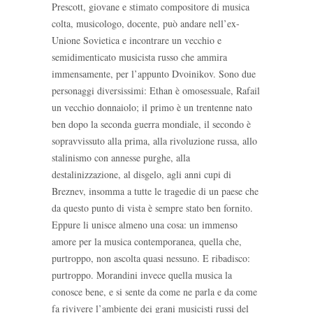
Prescott, giovane e stimato compositore di musica
colta, musicologo, docente, può andare nell’ex-
Unione Sovietica e incontrare un vecchio e
semidimenticato musicista russo che ammira
immensamente, per l’appunto Dvoinikov. Sono due
personaggi diversissimi: Ethan è omosessuale, Rafail
un vecchio donnaiolo; il primo è un trentenne nato
ben dopo la seconda guerra mondiale, il secondo è
sopravvissuto alla prima, alla rivoluzione russa, allo
stalinismo con annesse purghe, alla
destalinizzazione, al disgelo, agli anni cupi di
Breznev, insomma a tutte le tragedie di un paese che
da questo punto di vista è sempre stato ben fornito.
Eppure li unisce almeno una cosa: un immenso
amore per la musica contemporanea, quella che,
purtroppo, non ascolta quasi nessuno. E ribadisco:
purtroppo. Morandini invece quella musica la
conosce bene, e si sente da come ne parla e da come
fa rivivere l’ambiente dei grani musicisti russi del