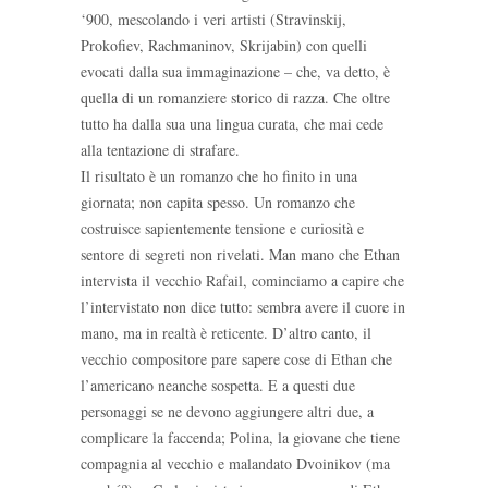
‘900, mescolando i veri artisti (Stravinskij,
Prokofiev, Rachmaninov, Skrijabin) con quelli
evocati dalla sua immaginazione – che, va detto, è
quella di un romanziere storico di razza. Che oltre
tutto ha dalla sua una lingua curata, che mai cede
alla tentazione di strafare.
Il risultato è un romanzo che ho finito in una
giornata; non capita spesso. Un romanzo che
costruisce sapientemente tensione e curiosità e
sentore di segreti non rivelati. Man mano che Ethan
intervista il vecchio Rafail, cominciamo a capire che
l’intervistato non dice tutto: sembra avere il cuore in
mano, ma in realtà è reticente. D’altro canto, il
vecchio compositore pare sapere cose di Ethan che
l’americano neanche sospetta. E a questi due
personaggi se ne devono aggiungere altri due, a
complicare la faccenda; Polina, la giovane che tiene
compagnia al vecchio e malandato Dvoinikov (ma