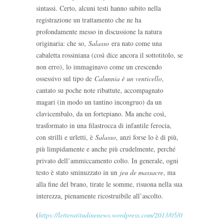
sintassi. Certo, alcuni testi hanno subito nella
registrazione un trattamento che ne ha
profondamente messo in discussione la natura
originaria: che so,
Salasso
era nato come una
cabaletta rossiniana (così dice ancora il sottotitolo, se
non erro), lo immaginavo come un crescendo
ossessivo sul tipo de
Calunnia è un venticello
,
cantato su poche note ribattute, accompagnato
magari (in modo un tantino incongruo) da un
clavicembalo, da un fortepiano. Ma anche così,
trasformato in una filastrocca di infantile ferocia,
con strilli e urletti, è
Salasso
, anzi forse lo è di più,
più limpidamente e anche più crudelmente, perché
privato dell’ammiccamento colto. In generale, ogni
testo è stato sminuzzato in un
jeu de massacre
, ma
alla fine del brano, tirate le somme, risuona nella sua
interezza, pienamente ricostruibile all’ascolto.
(
https://letteratitudinenews.wordpress.com/2013/05/07/letteratura-