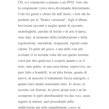
CD, si è cominciato a pensare a un DVD, visto che
la componente visiva stava diventando determinante.
Com’era giusto e chiaro fin dall’inizio, i testi che ho
prodotto per le “Dodici variazioni”, fogli d’album,
brevissimi racconti o meglio spunti di racconto,
monologhetti, parodie di liriche o di arie d’opera,
sono stati, al momento della rielaborazione e della
registrazione, smembrati, strapazzati, rigirati come
calzini. Fa parte del gioco, e una delle cose più
eccitanti (è la seconda volta che uso questo termine,
vorrà pur dire qualcosa) è scoprire quanto e se il
testo, nato pulito, in una certa forma, sopravviva, sia
pure fatto a brandelli, in un’altra forma, quanto di
nuovo, di nascosto il trattamento faccia emergere, e
quanto lasci intatto nonostante tutto. Io stesso, in
accordo con Simone, ho preso alcuni testi e ne ho
scomposto le parti distribuendole tra due voci, senza
seguire la sintassi, anzi procedendo nella
suddivisione per netti enjambement
contro
la