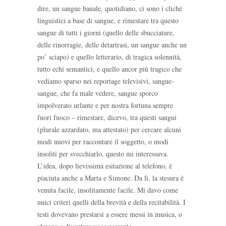
dire, un sangue banale, quotidiano, ci sono i cliché
linguistici a base di sangue, e rimestare tra questo
sangue di tutti i giorni (quello delle sbucciature,
delle rinorragie, delle detartrasi, un sangue anche un
po’ sciapo) e quello letterario, di tragica solennità,
tutto echi semantici, e quello ancor più tragico che
vediamo sparso nei reportage televisivi, sangue-
sangue, che fa male vedere, sangue sporco
impolverato urlante e per nostra fortuna sempre
fuori fuoco – rimestare, dicevo, tra questi sangui
(plurale azzardato, ma attestato) per cercare alcuni
modi nuovi per raccontare il soggetto, o modi
insoliti per svecchiarlo, questo mi interessava.
L’idea, dopo lievissima esitazione al telefono, è
piaciuta anche a Marta e Simone. Da lì, la stesura è
venuta facile, insolitamente facile. Mi davo come
unici criteri quelli della brevità e della recitabilità. I
testi dovevano prestarsi a essere messi in musica, o