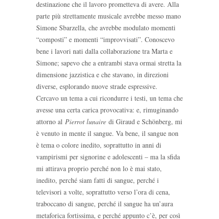
destinazione che il lavoro prometteva di avere. Alla
parte più strettamente musicale avrebbe messo mano
Simone Sbarzella, che avrebbe modulato momenti
“composti” e momenti “improvvisati”. Conoscevo
bene i lavori nati dalla collaborazione tra Marta e
Simone; sapevo che a entrambi stava ormai stretta la
dimensione jazzistica e che stavano, in direzioni
diverse, esplorando nuove strade espressive.
Cercavo un tema a cui ricondurre i testi, un tema che
avesse una certa carica provocativa: e, rimuginando
attorno al
Pierrot lunaire
di Giraud e Schönberg, mi
è venuto in mente il sangue. Va bene, il sangue non
è tema o colore inedito, soprattutto in anni di
vampirismi per signorine e adolescenti – ma la sfida
mi attirava proprio perché non lo è mai stato,
inedito, perché siam fatti di sangue, perché i
televisori a volte, soprattutto verso l’ora di cena,
traboccano di sangue, perché il sangue ha un’aura
metaforica fortissima, e perché appunto c’è, per così