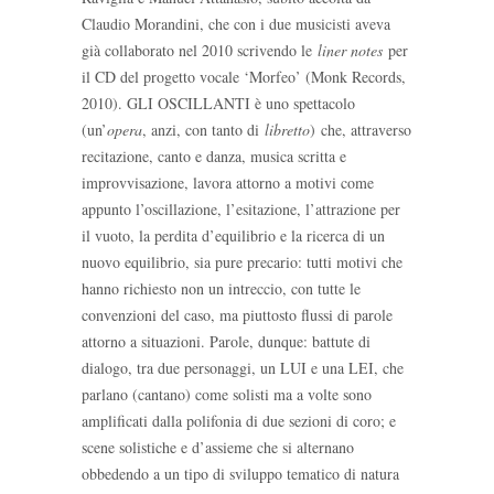
Claudio Morandini, che con i due musicisti aveva
già collaborato nel 2010 scrivendo le
liner notes
per
il CD del progetto vocale ‘Morfeo’ (Monk Records,
2010). GLI OSCILLANTI è uno spettacolo
(un’
opera
, anzi, con tanto di
libretto
) che, attraverso
recitazione, canto e danza, musica scritta e
improvvisazione, lavora attorno a motivi come
appunto l’oscillazione, l’esitazione, l’attrazione per
il vuoto, la perdita d’equilibrio e la ricerca di un
nuovo equilibrio, sia pure precario: tutti motivi che
hanno richiesto non un intreccio, con tutte le
convenzioni del caso, ma piuttosto flussi di parole
attorno a situazioni. Parole, dunque: battute di
dialogo, tra due personaggi, un LUI e una LEI, che
parlano (cantano) come solisti ma a volte sono
amplificati dalla polifonia di due sezioni di coro; e
scene solistiche e d’assieme che si alternano
obbedendo a un tipo di sviluppo tematico di natura