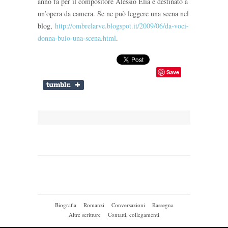
anno fa per il compositore Alessio Elia e destinato a
un’opera da camera. Se ne può leggere una scena nel
blog,
http://ombrelarve.blogspot.it/2009/06/da-voci-
donna-buio-una-scena.html
.
Save
Biografia
Romanzi
Conversazioni
Rassegna
Altre scritture
Contatti, collegamenti