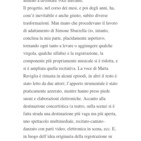
almeno a diventare voce narrante.
Il progetto, nel corso dei mesi, e poi degli anni, ha,
com’è inevitabile e anche giusto, subito diverse
trasformazioni. Man mano che procedevano il lavoro
di adattamento di Simone Sbarzella (io, intanto,
conclusa la mia parte, placidamente aspettavo,
tornando ogni tanto a levare o aggiungere qualche
virgola, qualche sillaba) e la registrazione, la
componente più propriamente musicale si è ridotta, e
si è ampliata quella recitativa. La voce di Marta
Raviglia è rimasta in alcuni episodi, in altri il testo è
stato letto da due attori; l’apporto strumentale è stato
praticamente azzerato, mentre hanno preso piede
suoni e elaborazioni elettroniche. Accanto alla
destinazione concertistica (a teatro, sulla scena) si è
fatta strada una destinazione più vaga ma più aperta,
uno spettacolo multimediale, recitato-cantato-
danzato con parti video, elettronica in scena, ecc. E,
in luogo dell’idea originaria della registrazione su