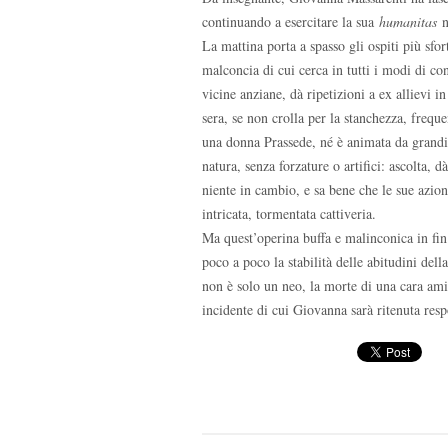
continuando a esercitare la sua
humanitas
n
La mattina porta a spasso gli ospiti più sfo
malconcia di cui cerca in tutti i modi di co
vicine anziane, dà ripetizioni a ex allievi in 
sera, se non crolla per la stanchezza, freque
una donna Prassede, né è animata da grandi
natura, senza forzature o artifici: ascolta, 
niente in cambio, e sa bene che le sue azio
intricata, tormentata cattiveria.
Ma quest’operina buffa e malinconica in fi
poco a poco la stabilità delle abitudini dell
non è solo un neo, la morte di una cara ami
incidente di cui Giovanna sarà ritenuta resp