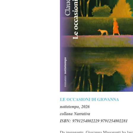
LE OCCASIONI DI GIOVANNA
nottetempo, 2026
collana Narrativa
ISBN: 9791254802229 9791254802281
Da insegnante, Giovanna Massarenti ha lasci