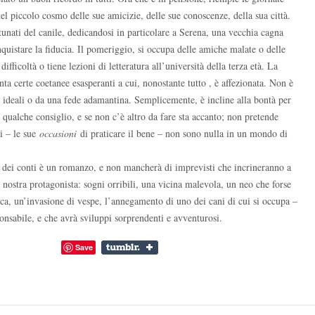
el piccolo cosmo delle sue amicizie, delle sue conoscenze, della sua città.
rtunati del canile, dedicandosi in particolare a Serena, una vecchia cagna
nquistare la fiducia. Il pomeriggio, si occupa delle amiche malate o delle
difficoltà o tiene lezioni di letteratura all’università della terza età. La
nta certe coetanee esasperanti a cui, nonostante tutto , è affezionata. Non è
 ideali o da una fede adamantina. Semplicemente, è incline alla bontà per
dà qualche consiglio, e se non c’è altro da fare sta accanto; non pretende
ni – le sue
occasioni
di praticare il bene – non sono nulla in un mondo di
n dei conti è un romanzo, e non mancherà di imprevisti che incrineranno a
a nostra protagonista: sogni orribili, una vicina malevola, un neo che forse
ca, un’invasione di vespe, l’annegamento di uno dei cani di cui si occupa –
onsabile, e che avrà sviluppi sorprendenti e avventurosi.
Save