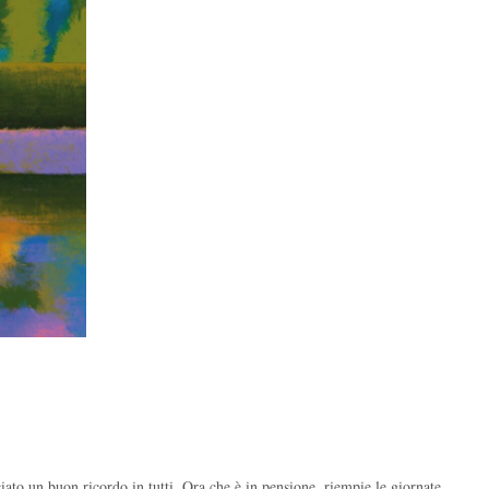
ato un buon ricordo in tutti. Ora che è in pensione, riempie le giornate