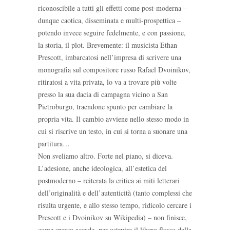
riconoscibile a tutti gli effetti come post-moderna –
dunque caotica, disseminata e multi-prospettica –
potendo invece seguire fedelmente, e con passione,
la storia, il plot. Brevemente: il musicista Ethan
Prescott, imbarcatosi nell’impresa di scrivere una
monografia sul compositore russo Rafael Dvoinikov,
ritiratosi a vita privata, lo va a trovare più volte
presso la sua dacia di campagna vicino a San
Pietroburgo, traendone spunto per cambiare la
propria vita. Il cambio avviene nello stesso modo in
cui si riscrive un testo, in cui si torna a suonare una
partitura…
Non sveliamo altro. Forte nel piano, si diceva.
L’adesione, anche ideologica, all’estetica del
postmoderno – reiterata la critica ai miti letterari
dell’originalità e dell’autenticità (tanto complessi che
risulta urgente, e allo stesso tempo, ridicolo cercare i
Prescott e i Dvoinikov su Wikipedia) – non finisce,
come spesso accade, per ostruire il libero flusso della