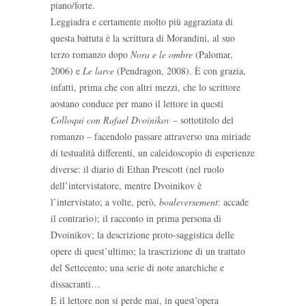
piano/forte.
Leggiadra e certamente molto più aggraziata di
questa battuta è la scrittura di Morandini, al suo
terzo romanzo dopo
Nora e le ombre
(Palomar,
2006) e
Le larve
(Pendragon, 2008). È con grazia,
infatti, prima che con altri mezzi, che lo scrittore
aostano conduce per mano il lettore in questi
Colloqui con Rafael Dvoinikov
– sottotitolo del
romanzo – facendolo passare attraverso una miriade
di testualità differenti, un caleidoscopio di esperienze
diverse: il diario di Ethan Prescott (nel ruolo
dell’intervistatore, mentre Dvoinikov è
l’intervistato; a volte, però,
bouleversement
: accade
il contrario); il racconto in prima persona di
Dvoinikov; la descrizione proto-saggistica delle
opere di quest’ultimo; la trascrizione di un trattato
del Settecento; una serie di note anarchiche e
dissacranti…
E il lettore non si perde mai, in quest’opera