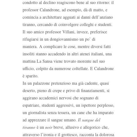
condotto al declino reagiscono bene al suo ritorno: il
professor Calandrone, ad esempio, dà di matto, e
comincia a architettare agguati ai danni dell’anziano
tiranno, cercando di coinvolgere colleghi e studenti.
Il suo amico professor Villani, invece, preferisce
rifugiarsi in un dongiovannismo un po’ di
maniera. A complicare le cose, mentre diversi fatti
insoliti stanno accadendo in altri atenei italiani, una
mattina La Sansa viene trovato morente nel suo
ufficio, colpito da numerose coltellate. E Calandrone
è sparito.
In un palazzone pretenzioso ma già cadente, quasi
deserto, pieno di crepe e privo di finanziamenti, si
aggirano accademici nervosi che sognano di
espatriare, studenti aggressivi, un ispettore perplesso,
un giornalista senza tessera, un cane che ha imparato
ad apprezzare il sangue umano.
Il sangue del
tiranno
è un
noir
breve, allusivo e allegorico che,
attraverso l’ironia e il grottesco, racconta la dolorosa