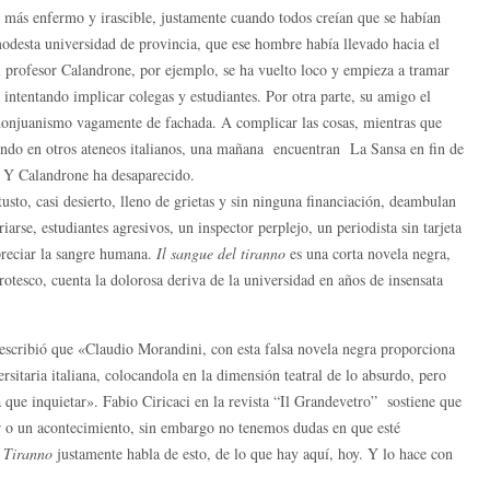
n más enfermo y irascible, justamente cuando todos creían que se habían
modesta universidad de provincia, que ese hombre había llevado hacia el
l profesor Calandrone, por ejemplo, se ha vuelto loco y empieza a tramar
 intentando implicar colegas y estudiantes. Por otra parte, su amigo el
n donjuanismo vagamente de fachada. A complicar las cosas, mientras que
endo en otros ateneos italianos, una mañana encuentran La Sansa en fin de
. Y Calandrone ha desaparecido.
usto, casi desierto, lleno de grietas y sin ninguna financiación, deambulan
rse, estudiantes agresivos, un inspector perplejo, un periodista sin tarjeta
preciar la sangre humana.
Il sangue del tiranno
es una corta novela negra,
 grotesco, cuenta la dolorosa deriva de la universidad en años de insensata
 escribió que «Claudio Morandini, con esta falsa novela negra proporciona
rsitaria italiana, colocandola en la dimensión teatral de lo absurdo, pero
que inquietar». Fabio Ciricaci en la revista “Il Grandevetro” sostiene que
r o un acontecimiento, sin embargo no tenemos dudas en que esté
l Tiranno
justamente habla de esto, de lo que hay aquí, hoy. Y lo hace con