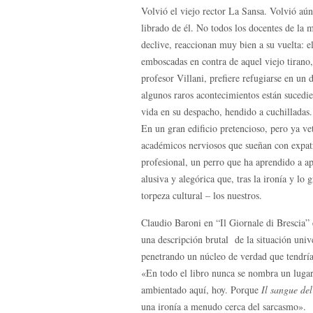
Volvió el viejo rector La Sansa. Volvió aú
librado de él. No todos los docentes de la 
declive, reaccionan muy bien a su vuelta: e
emboscadas en contra de aquel viejo tirano,
profesor Villani, prefiere refugiarse en u
algunos raros acontecimientos están sucedi
vida en su despacho, hendido a cuchilladas
En un gran edificio pretencioso, pero ya vet
académicos nerviosos que sueñan con expatria
profesional, un perro que ha aprendido a a
alusiva y alegórica que, tras la ironía y lo
torpeza cultural – los nuestros.
Claudio Baroni en “Il Giornale di Brescia”
una descripción brutal de la situación unive
penetrando un núcleo de verdad que tendría 
«En todo el libro nunca se nombra un luga
ambientado aquí, hoy. Porque
Il sangue de
una ironía a menudo cerca del sarcasmo».