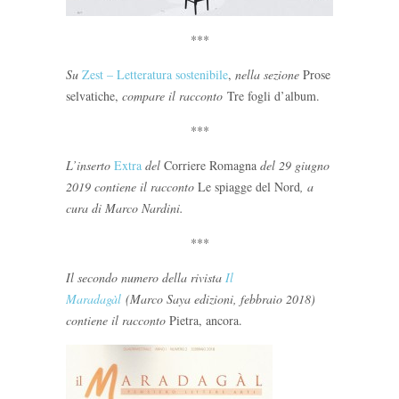
***
Su
Zest – Letteratura sostenibile
,
nella sezione
Prose
selvatiche,
compare il racconto
Tre fogli d’album.
***
L’inserto
Extra
del
Corriere Romagna
del 29 giugno
2019 contiene il racconto
Le spiagge del Nord
, a
cura di Marco Nardini.
***
Il secondo numero della rivista
Il
Maradagàl
(Marco Saya edizioni, febbraio 2018)
contiene il racconto
Pietra, ancora.