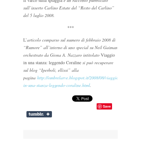
Il varco sulla spiaggia
è un racconto pubblicato
sull’inserto Carlino Estate del “Resto del Carlino”
del 5 luglio 2008
.
***
L’
articolo comparso sul numero di febbraio 2008 di
“Rumore” all’interno di uno special su Neil Gaiman
orchestrato da Giona A. Nazzaro intitolato
Viaggio
in una stanza: leggendo Coraline
si può recuperare
sul blog “Iperboli, ellissi” alla
pagina
http://ombrelarve.blogspot.it/2008/08/viaggio-
in-una-stanza-leggendo-coraline.html
.
Save