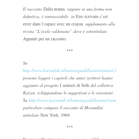
Il racconto
Dalla nonna
, seppure in una forma non
definitiva, è rintracciabile in
Etre écrivain c’est
errer dans l’espace avec un crayon
, supplemento alla
rivista “L’école valdotaine” dove è sottotitolato
Appunti per un racconto
.
***
Su
http://www.kaizenlab.it/lastrategiadellariete/sentieri.html
si
possono leggere i capitoli che amici scrittori hanno
aggiunto al progetto
I sentieri di Seth
del collettivo
Kaizen, sviluppandone le suggestioni e le ossessioni .
Su
http://www.kaizenlab.it/lastrategiadellariete/rizomi/NEWYOR
particolare compare il racconto di Morandini
intitolato
New York, 1969
.
***