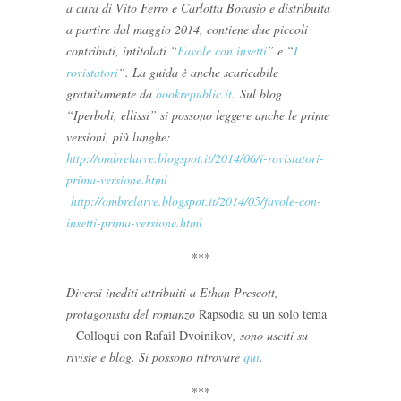
a cura di Vito Ferro e Carlotta Borasio e distribuita
a partire dal maggio 2014, contiene due piccoli
contributi, intitolati “
Favole con insetti
” e “
I
rovistatori
“. La guida è anche scaricabile
gratuitamente da
bookrepublic.it
. Sul blog
“Iperboli, ellissi” si possono leggere anche le prime
versioni, più lunghe:
http://ombrelarve.blogspot.it/2014/06/i-rovistatori-
prima-versione.html
http://ombrelarve.blogspot.it/2014/05/favole-con-
insetti-prima-versione.html
***
Diversi inediti attribuiti a Ethan Prescott,
protagonista del romanzo
Rapsodia su un solo tema
– Colloqui con Rafail Dvoinikov
, sono usciti su
riviste e blog. Si possono ritrovare
qui
.
***