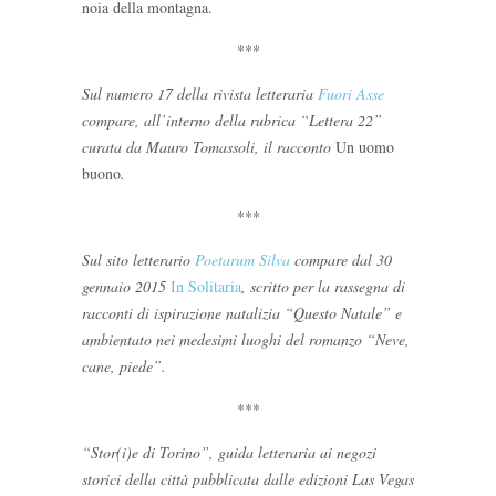
noia della montagna.
***
Sul numero 17 della rivista letteraria
Fuori Asse
compare, all’interno della rubrica “Lettera 22”
curata da Mauro Tomassoli, il racconto
Un uomo
buono
.
***
Sul sito letterario
Poetarum Silva
compare dal 30
gennaio 2015
In Solitaria
, scritto per la rassegna di
racconti di ispirazione natalizia “Questo Natale” e
ambientato nei medesimi luoghi del romanzo “Neve,
cane, piede”.
***
“Stor(i)e di Torino”, guida letteraria ai negozi
storici della città pubblicata dalle edizioni Las Vegas