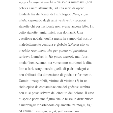
senza che sapessi perché
– va solo a sommarsi (non
poteva essere altrimenti) ad una serie di opere
fondanti fin dai tempi del mitologico
Neve, cane,
piede
, caposaldo degli anni ventiventi (recuperi
stanotte chi per incidente non avesse ancora letto. Ho
detto stanotte, amici miei, non domani). Una
questione nodale, quella messa in campo dal nostro,
maledettamente centrata e globale (
Diceva che mi
avrebbe reso uomo, che per questo mi picchiava
–
scriveva Lemebel in
Ho paura torero
), mai fuori
moda (ironizziamo, ma vorremmo morderci le dita
fino a farle sanguinare): quella di padri indegni e
non abilitati alla dimensione di guida e riferimento.
Uomini irrespirabili, vittime di vittime (?) in un
ciclo epico da contaminazione del ghénos: sembra
non ci si possa salvare dal circuito del dolore. Il caso
di specie porta una figura che le busse le distribuisce
a meraviglia ripartendole equamente tra mogli, figli
ed animali:
nessuno, papà, può essere così