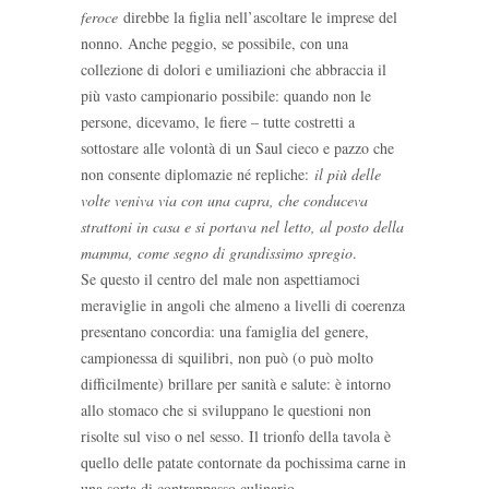
feroce
direbbe la figlia nell’ascoltare le imprese del
nonno. Anche peggio, se possibile, con una
collezione di dolori e umiliazioni che abbraccia il
più vasto campionario possibile: quando non le
persone, dicevamo, le fiere – tutte costretti a
sottostare alle volontà di un Saul cieco e pazzo che
non consente diplomazie né repliche:
il più delle
volte veniva via con una capra, che conduceva
strattoni in casa e si portava nel letto, al posto della
mamma, come segno di grandissimo spregio
.
Se questo il centro del male non aspettiamoci
meraviglie in angoli che almeno a livelli di coerenza
presentano concordia: una famiglia del genere,
campionessa di squilibri, non può (o può molto
difficilmente) brillare per sanità e salute: è intorno
allo stomaco che si sviluppano le questioni non
risolte sul viso o nel sesso. Il trionfo della tavola è
quello delle patate contornate da pochissima carne in
una sorta di contrappasso culinario