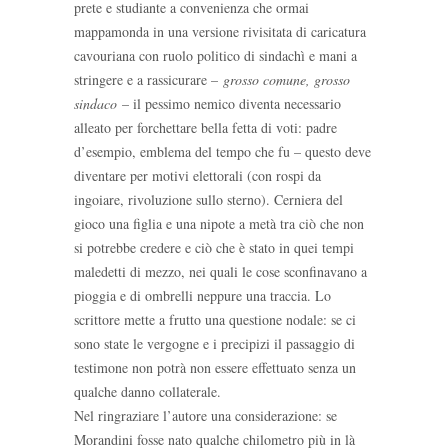
prete e studiante a convenienza che ormai
mappamonda in una versione rivisitata di caricatura
cavouriana con ruolo politico di sindachì e mani a
stringere e a rassicurare –
grosso comune, grosso
sindaco
– il pessimo nemico diventa necessario
alleato per forchettare bella fetta di voti: padre
d’esempio, emblema del tempo che fu – questo deve
diventare per motivi elettorali (con rospi da
ingoiare, rivoluzione sullo sterno). Cerniera del
gioco una figlia e una nipote a metà tra ciò che non
si potrebbe credere e ciò che è stato in quei tempi
maledetti di mezzo, nei quali le cose sconfinavano a
pioggia e di ombrelli neppure una traccia. Lo
scrittore mette a frutto una questione nodale: se ci
sono state le vergogne e i precipizi il passaggio di
testimone non potrà non essere effettuato senza un
qualche danno collaterale.
Nel ringraziare l’autore una considerazione: se
Morandini fosse nato qualche chilometro più in là