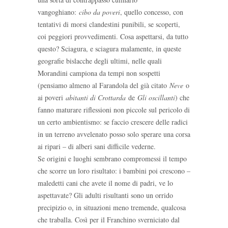
vangoghiano:
cibo da poveri
, quello concesso, con
tentativi di morsi clandestini punibili, se scoperti,
coi peggiori provvedimenti. Cosa aspettarsi, da tutto
questo? Sciagura, e sciagura malamente, in queste
geografie bislacche degli ultimi, nelle quali
Morandini campiona da tempi non sospetti
(pensiamo almeno al Farandola del già citato
Neve
o
ai poveri
abitanti di Crottarda
de
Gli oscillanti
) che
fanno maturare riflessioni non piccole sul pericolo di
un certo ambientismo: se faccio crescere delle radici
in un terreno avvelenato posso solo sperare una corsa
ai ripari – di alberi sani difficile vederne.
Se origini e luoghi sembrano compromessi il tempo
che scorre un loro risultato: i bambini poi crescono –
maledetti cani che avete il nome di padri, ve lo
aspettavate? Gli adulti risultanti sono un orrido
precipizio o, in situazioni meno tremende, qualcosa
che traballa. Così per il Franchino sverniciato dal