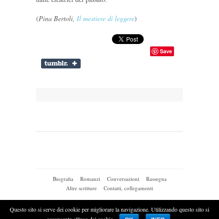
(
Pina Bertoli,
Il mestiere di leggere
)
Save
Biografia
Romanzi
Conversazioni
Rassegna
Altre scritture
Contatti, collegamenti
© 2026
CLAUDIO MORANDINI
|
Questo sito si serve dei cookie per migliorare la navigazione. Utilizzando questo sito si
acconsente all'uso dei cookie.