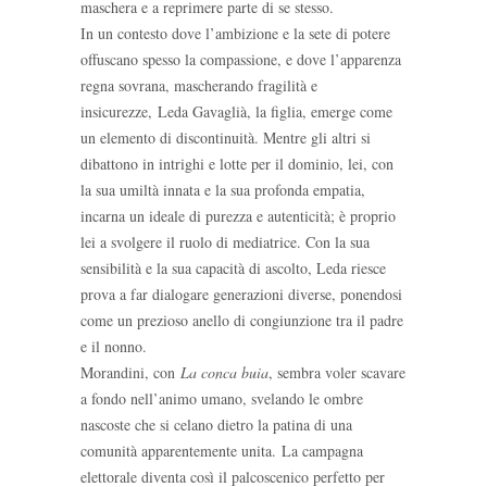
maschera e a reprimere parte di se stesso.
In un contesto dove l’ambizione e la sete di potere
offuscano spesso la compassione, e dove l’apparenza
regna sovrana, mascherando fragilità e
insicurezze, Leda Gavaglià, la figlia, emerge come
un elemento di discontinuità. Mentre gli altri si
dibattono in intrighi e lotte per il dominio, lei, con
la sua umiltà innata e la sua profonda empatia,
incarna un ideale di purezza e autenticità; è proprio
lei a svolgere il ruolo di mediatrice. Con la sua
sensibilità e la sua capacità di ascolto, Leda riesce
prova a far dialogare generazioni diverse, ponendosi
come un prezioso anello di congiunzione tra il padre
e il nonno.
Morandini, con
La conca buia
, sembra voler scavare
a fondo nell’animo umano, svelando le ombre
nascoste che si celano dietro la patina di una
comunità apparentemente unita. La campagna
elettorale diventa così il palcoscenico perfetto per