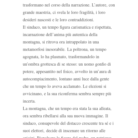
trasformano nel corso della narrazione. L’autore, con
grande maestria, ci svela le loro fragilità, i loro
desideri nascosti e le loro contraddizioni.
Il sindaco, un tempo figura carismatica e rispettata,
incarnazione dell’anima più autentica della
montagna, si ritrova ora intrappolato in una
metamorfosi inesorabile. La poltrona, un tempo
agognata, lo ha plasmato, trasformandolo in
un’ombra grottesca di se stesso: un uomo gonfio di
potere, appesantito nel fisico, avvolto in un’aura di
autocompiacimento, lontano anni luce dalla gente
che un tempo lo aveva acclamato. Le elezioni si
avvicinano, e la sua riconferma sembra sempre più
incerta.
La montagna, che un tempo era stata la sua alleata,
ora sembra ribellarsi alla sua nuova immagine. Il
sindaco, consapevole del distacco crescente tra sé e i
suoi elettori, decide di inscenare un ritorno alle
origini. Rispolvera la figura del padre, un patriarca