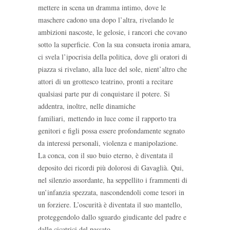
mettere in scena un dramma intimo, dove le
maschere cadono una dopo l’altra, rivelando le
ambizioni nascoste, le gelosie, i rancori che covano
sotto la superficie. Con la sua consueta ironia amara,
ci svela l’ipocrisia della politica, dove gli oratori di
piazza si rivelano, alla luce del sole, nient’altro che
attori di un grottesco teatrino, pronti a recitare
qualsiasi parte pur di conquistare il potere. Si
addentra, inoltre, nelle dinamiche
familiari, mettendo in luce come il rapporto tra
genitori e figli possa essere profondamente segnato
da interessi personali, violenza e manipolazione.
La conca, con il suo buio eterno, è diventata il
deposito dei ricordi più dolorosi di Gavaglià. Qui,
nel silenzio assordante, ha seppellito i frammenti di
un’infanzia spezzata, nascondendoli come tesori in
un forziere. L’oscurità è diventata il suo mantello,
proteggendolo dallo sguardo giudicante del padre e
dalle cicatrici del passato.