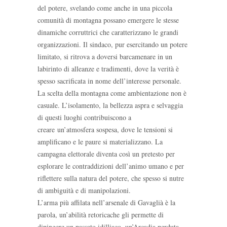
del potere, svelando come anche in una piccola
comunità di montagna possano emergere le stesse
dinamiche corruttrici che caratterizzano le grandi
organizzazioni. Il sindaco, pur esercitando un potere
limitato, si ritrova a doversi barcamenare in un
labirinto di alleanze e tradimenti, dove la verità è
spesso sacrificata in nome dell’interesse personale.
La scelta della montagna come ambientazione non è
casuale. L’isolamento, la bellezza aspra e selvaggia
di questi luoghi contribuiscono a
creare un’atmosfera sospesa, dove le tensioni si
amplificano e le paure si materializzano. La
campagna elettorale diventa così un pretesto per
esplorare le contraddizioni dell’animo umano e per
riflettere sulla natura del potere, che spesso si nutre
di ambiguità e di manipolazioni.
L’arma più affilata nell’arsenale di Gavaglià è la
parola, un’abilità retoricache gli permette di
dipingere un passato idilliaco, un’Arcadia perduta