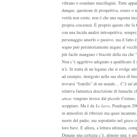
vibrano o essudano mucillagini. Tutte appai
dunque, questione di prospettiva, essere o n
verità non esiste, non è che una sagoma ince
propria coscienza. È proprio questo che fa 
con una lucida analisi introspettiva; sempre
personaggio amorfo o passivo, ma il fatto è 
sogno può perentoriamente negare al vecchio
più facile mangiare i biscotti della zia che
Non c’è aggettivo adeguato a qualificare il 
n’è. Si tratta di un legame che si svolge att
ad esempio, denigrato nella sua sfera di biec
trovarsi “fratello” di un maiale… C’è un’a
relativa fantastica descrizione di lumache c
attese
vengono invece dal piccolo Cosimo, os
scoppiare. Ma è da
Le larve
, Pendragon 2008
in atmosfere di ribrezzo ma quasi incantate
morte del padre, ma soprattutto nel gioco c
loro bave. E allora, a lettura ultimata, com
Dunque una certezza c’è, almeno una: è quel