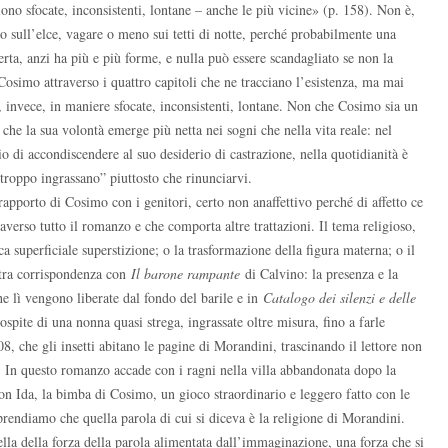
ono sfocate, inconsistenti, lontane – anche le più vicine» (p. 158). Non è,
o sull’elce, vagare o meno sui tetti di notte, perché probabilmente una
rta, anzi ha più e più forme, e nulla può essere scandagliato se non la
Cosimo attraverso i quattro capitoli che ne tracciano l’esistenza, ma mai
, invece, in maniere sfocate, inconsistenti, lontane. Non che Cosimo sia un
che la sua volontà emerge più netta nei sogni che nella vita reale: nel
 di accondiscendere al suo desiderio di castrazione, nella quotidianità è
 “troppo ingrassano” piuttosto che rinunciarvi.
rapporto di Cosimo con i genitori, certo non anaffettivo perché di affetto ce
raverso tutto il romanzo e che comporta altre trattazioni. Il tema religioso,
a superficiale superstizione; o la trasformazione della figura materna; o il
ltra corrispondenza con
Il barone rampante
di Calvino: la presenza e la
he lì vengono liberate dal fondo del barile e in
Catalogo dei silenzi e delle
pite di una nonna quasi strega, ingrassate oltre misura, fino a farle
, che gli insetti abitano le pagine di Morandini, trascinando il lettore non
. In questo romanzo accade con i ragni nella villa abbandonata dopo la
on Ida, la bimba di Cosimo, un gioco straordinario e leggero fatto con le
prendiamo che quella parola di cui si diceva è la religione di Morandini.
la della forza della parola alimentata dall’immaginazione, una forza che si