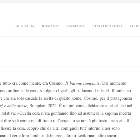
BIOGRAFIA
ROMANZI
RASSEGNA
CONVERSAZIONI
ALTRE
, e tutto era come niente, era Cosimo,
Il
barone rampante
. Dal momento
no ordine nelle cose, sciolgono i garbugli, riducono i misteri, illuminano
che sia solo casuale la scelta di questo nome, Cosimo, per il protagonista
i e delle attese
, Bompiani 2022. È un po’ come dichiarare a priori che nel
 relativa: «Quella cosa si sta gonfiando fino ad assumere la sagoma incerta
i dire se è composta di fumo o d’acqua, o se non è piuttosto una sorta di
fissare la cosa, scopro che da altri comignoli tutt’intorno a noi sono
no di certe loro luminosità interne, altre trascolorano, altre ancora