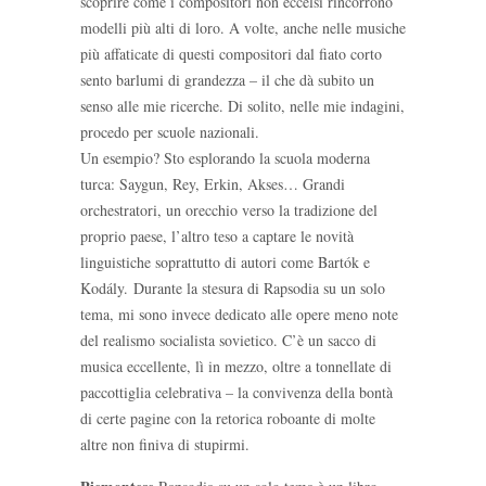
scoprire come i compositori non eccelsi rincorrono
modelli più alti di loro. A volte, anche nelle musiche
più affaticate di questi compositori dal fiato corto
sento barlumi di grandezza – il che dà subito un
senso alle mie ricerche. Di solito, nelle mie indagini,
procedo per scuole nazionali.
Un esempio? Sto esplorando la scuola moderna
turca: Saygun, Rey, Erkin, Akses… Grandi
orchestratori, un orecchio verso la tradizione del
proprio paese, l’altro teso a captare le novità
linguistiche soprattutto di autori come Bartók e
Kodály. Durante la stesura di Rapsodia su un solo
tema, mi sono invece dedicato alle opere meno note
del realismo socialista sovietico. C’è un sacco di
musica eccellente, lì in mezzo, oltre a tonnellate di
paccottiglia celebrativa – la convivenza della bontà
di certe pagine con la retorica roboante di molte
altre non finiva di stupirmi.