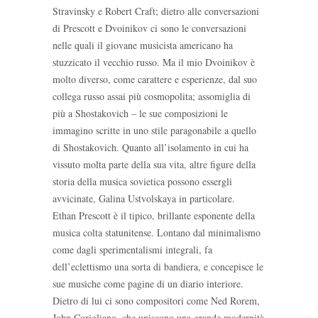
Stravinsky e Robert Craft; dietro alle conversazioni
di Prescott e Dvoinikov ci sono le conversazioni
nelle quali il giovane musicista americano ha
stuzzicato il vecchio russo. Ma il mio Dvoinikov è
molto diverso, come carattere e esperienze, dal suo
collega russo assai più cosmopolita; assomiglia di
più a Shostakovich – le sue composizioni le
immagino scritte in uno stile paragonabile a quello
di Shostakovich. Quanto all’isolamento in cui ha
vissuto molta parte della sua vita, altre figure della
storia della musica sovietica possono essergli
avvicinate, Galina Ustvolskaya in particolare.
Ethan Prescott è il tipico, brillante esponente della
musica colta statunitense. Lontano dal minimalismo
come dagli sperimentalismi integrali, fa
dell’eclettismo una sorta di bandiera, e concepisce le
sue musiche come pagine di un diario interiore.
Dietro di lui ci sono compositori come Ned Rorem,
John Corigliano, che uniscono una grande modernità