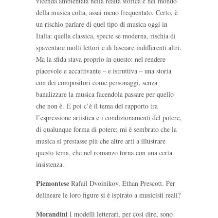
vicenda ambientata nella realtà storica e nel mondo
della musica colta, assai meno frequentato. Certo, è
un rischio parlare di quel tipo di musica oggi in
Italia: quella classica, specie se moderna, rischia di
spaventare molti lettori e di lasciare indifferenti altri.
Ma la sfida stava proprio in questo: nel rendere
piacevole e accattivante – e istruttiva – una storia
con dei compositori come personaggi, senza
banalizzare la musica facendola passare per quello
che non è. E poi c’è il tema del rapporto tra
l’espressione artistica e i condizionamenti del potere,
di qualunque forma di potere; mi è sembrato che la
musica si prestasse più che altre arti a illustrare
questo tema, che nel romanzo torna con una certa
insistenza.
Piemontese
Rafail Dvoinikov, Ethan Prescott. Per
delineare le loro figure si è ispirato a musicisti reali?
Morandini
I modelli letterari, per così dire, sono