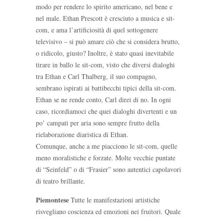
modo per rendere lo spirito americano, nel bene e
nel male. Ethan Prescott è cresciuto a musica e sit-
com, e ama l’artificiosità di quel sottogenere
televisivo – si può amare ciò che si considera brutto,
o ridicolo, giusto? Inoltre, è stato quasi inevitabile
tirare in ballo le sit-com, visto che diversi dialoghi
tra Ethan e Carl Thalberg, il suo compagno,
sembrano ispirati ai battibecchi tipici della sit-com.
Ethan se ne rende conto, Carl direi di no. In ogni
caso, ricordiamoci che quei dialoghi divertenti e un
po’ campati per aria sono sempre frutto della
rielaborazione diaristica di Ethan.
Comunque, anche a me piacciono le sit-com, quelle
meno moralistiche e forzate. Molte vecchie puntate
di “Seinfeld” o di “Frasier” sono autentici capolavori
di teatro brillante.
Piemontese
Tutte le manifestazioni artistiche
risvegliano coscienza ed emozioni nei fruitori. Quale