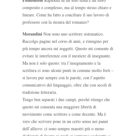
Piemontese
Rapsodia su un solo tema è un libro
composito e complesso, ma al tempo stesso chiaro e
lineare. Come ha fatto a conciliare il suo lavoro di
professore con la stesura del romanzo?
Morandini
Non sono uno scrittore sistematico.
Raccolgo pagine nel corso di anni, e rimugino per
più tempo ancora sui soggetti. Questo mi consente di
evitare le interferenze con il mestiere di insegnante.
Ma non è solo questo: tra l’insegnamento e la
scrittura ci sono alcuni punti in comune molto forti –
si lavora pur sempre con le parole, con l’aspetto
comunicativo del linguaggio, oltre che con secoli di
tradizione letteraria.
Tengo ben separati i due campi, perché ritengo che
questo mi consenta una maggiore libertà di
movimento come scrittore e come docente. Ma è
vero che scrivere pone in un certo senso nei panni
dell’allievo: ci sono sempre maestri più o meno
dichiarati di fronte ai quali ci sentiamo scolaretti; e