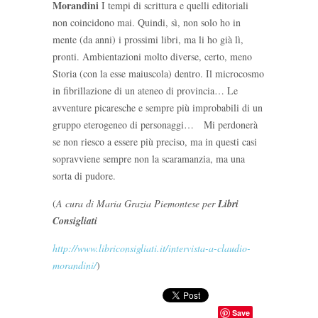
Morandini
I tempi di scrittura e quelli editoriali
non coincidono mai. Quindi, sì, non solo ho in
mente (da anni) i prossimi libri, ma li ho già lì,
pronti. Ambientazioni molto diverse, certo, meno
Storia (con la esse maiuscola) dentro. Il microcosmo
in fibrillazione di un ateneo di provincia… Le
avventure picaresche e sempre più improbabili di un
gruppo eterogeneo di personaggi… Mi perdonerà
se non riesco a essere più preciso, ma in questi casi
sopravviene sempre non la scaramanzia, ma una
sorta di pudore.
(
A cura di Maria Grazia Piemontese per
Libri
Consigliati
http://www.libriconsigliati.it/intervista-a-claudio-
morandini/
)
Save