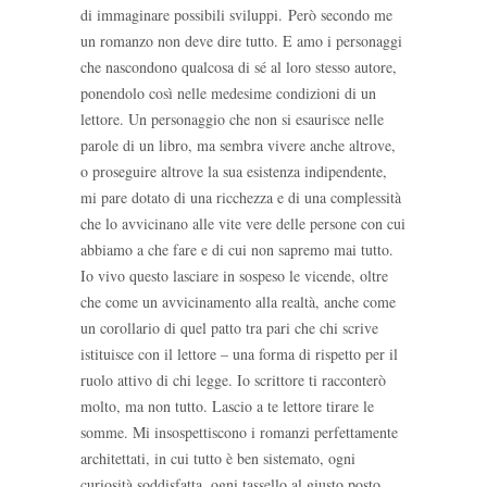
di immaginare possibili sviluppi. Però secondo me
un romanzo non deve dire tutto. E amo i personaggi
che nascondono qualcosa di sé al loro stesso autore,
ponendolo così nelle medesime condizioni di un
lettore. Un personaggio che non si esaurisce nelle
parole di un libro, ma sembra vivere anche altrove,
o proseguire altrove la sua esistenza indipendente,
mi pare dotato di una ricchezza e di una complessità
che lo avvicinano alle vite vere delle persone con cui
abbiamo a che fare e di cui non sapremo mai tutto.
Io vivo questo lasciare in sospeso le vicende, oltre
che come un avvicinamento alla realtà, anche come
un corollario di quel patto tra pari che chi scrive
istituisce con il lettore – una forma di rispetto per il
ruolo attivo di chi legge. Io scrittore ti racconterò
molto, ma non tutto. Lascio a te lettore tirare le
somme. Mi insospettiscono i romanzi perfettamente
architettati, in cui tutto è ben sistemato, ogni
curiosità soddisfatta, ogni tassello al giusto posto,