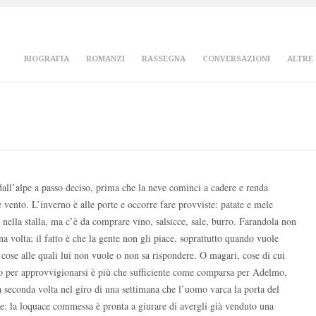
BIOGRAFIA
ROMANZI
RASSEGNA
CONVERSAZIONI
ALTRE
all’alpe a passo deciso, prima che la neve cominci a cadere e renda
e vento. L’inverno è alle porte e occorre fare provviste: patate e mele
 nella stalla, ma c’è da comprare vino, salsicce, sale, burro. Farandola non
 volta; il fatto è che la gente non gli piace, soprattutto quando vuole
 cose alle quali lui non vuole o non sa rispondere. O magari, cose di cui
o per approvvigionarsi è più che sufficiente come comparsa per Adelmo,
a seconda volta nel giro di una settimana che l’uomo varca la porta del
se: la loquace commessa è pronta a giurare di avergli già venduto una