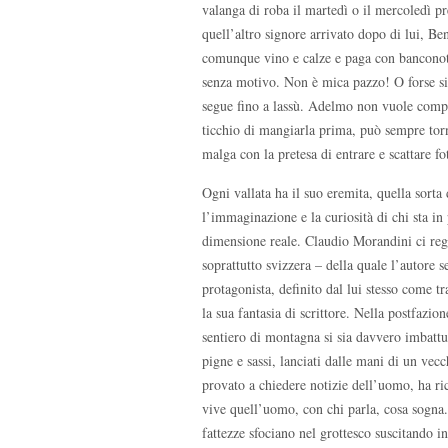
valanga di roba il martedì o il mercoledì 
quell’altro signore arrivato dopo di lui, B
comunque vino e calze e paga con banconote 
senza motivo. Non è mica pazzo! O forse si?
segue fino a lassù. Adelmo non vuole compagn
ticchio di mangiarla prima, può sempre torna
malga con la pretesa di entrare e scattare fo
Ogni vallata ha il suo eremita, quella sorta
l’immaginazione e la curiosità di chi sta in
dimensione reale. Claudio Morandini ci regal
soprattutto svizzera – della quale l’autore s
protagonista, definito dal lui stesso come t
la sua fantasia di scrittore. Nella postfazi
sentiero di montagna si sia davvero imbattuto
pigne e sassi, lanciati dalle mani di un vec
provato a chiedere notizie dell’uomo, ha ric
vive quell’uomo, con chi parla, cosa sogna.
fattezze sfociano nel grottesco suscitando in