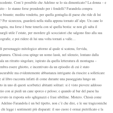
precedente. Com’è possibile che Adelmo se lo sia dimenticato? La donna – e
enito – lo stanno forse prendendo per i fondelli? Farandola compra
bisunte; medita vendetta, per quella gentaglia di paese che ride di lui
 Per sicurezza, guarderà nella stalla appena tornato all’alpe. Un cane lo
ia, ma forse è bene tenerla con sé quella bestia: se non gli salta il
rgli utile l’estate, per mordere gli scocciatori che salgono fino alla sua
tografie, e poi ridere di lui una volta tornati a valle…
 di personaggio mitologico attorno al quale si scatena, fervida,
 pianura. Chissà cosa spinge un uomo lassù, nel silenzio, lontano dalla
a un ritratto singolare, ispirato da quella letteratura di montagna –
embra essere ghiotto, e incentivato da un episodio di cui è stato
rascurabile ma evidentemente abbastanza intrigante da riuscire a solleticare
one al libro racconta infatti di come durante una passeggiata lungo un
 in uno di questi scorbutici abitanti solitari: si è visto piovere addosso
chio con ai piedi un cane sporco e peloso; e quando al bar del paese ha
evuto in risposta solo sghignazzi e frasi sibilline. Mistero. Chissà come
 Adelmo Farandola è un bel tipetto, non c’è che dire, e le sue tragicomiche
 chi legge i sentimenti più disparati: il suo cuore è ormai pietrificato e la