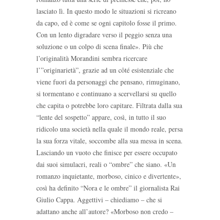
lasciato lì. In questo modo le situazioni si ricreano
da capo, ed è come se ogni capitolo fosse il primo.
Con un lento digradare verso il peggio senza una
soluzione o un colpo di scena finale». Più che
l’originalità Morandini sembra ricercare
l’”originarietà”, grazie ad un côté esistenziale che
viene fuori da personaggi che pensano, rimuginano,
si tormentano e continuano a scervellarsi su quello
che capita o potrebbe loro capitare. Filtrata dalla sua
“lente del sospetto” appare, così, in tutto il suo
ridicolo una società nella quale il mondo reale, persa
la sua forza vitale, soccombe alla sua messa in scena.
Lasciando un vuoto che finisce per essere occupato
dai suoi simulacri, reali o “ombre” che siano. «Un
romanzo inquietante, morboso, cinico e divertente»,
così ha definito “Nora e le ombre” il giornalista Rai
Giulio Cappa. Aggettivi – chiediamo – che si
adattano anche all’autore? «Morboso non credo –