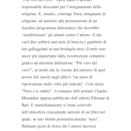
responsabile diocesano per l’insegnamento della
religione. E, intanto, costringe Nora, insegnante di
religione, ad assistere alla presentazione di un
macabro programma informatico che dovrebbe
“sensibilizzare” gli alunni contro l’aborto. Il che
vuol dire sorbirsi una serie di braccia e gambette di
feti galleggianti in una brodaglia nera. Il tutto reso
ancor più inquietante dalla ricostruzione computer-
grafica ad altissima definizione. “Più vero del
vero!”, in modo che la visione del martirio di quei
poveri feti susciti negli allievi “un senso di
riprovazione mille volte più radicale”. Così inizia
“Nora e le ombre”, il romanzo dell’aostano Claudio
Morandini appena pubblicato dall’editore Palomar di
Bari. E immediatamente si viene coinvolti
nell’atmosfera cinicamente surreale di un libro nel
quale, su uno sfondo pessimisticamente “nero”,
fluttuano pezzi di storia che l’autore incrocia