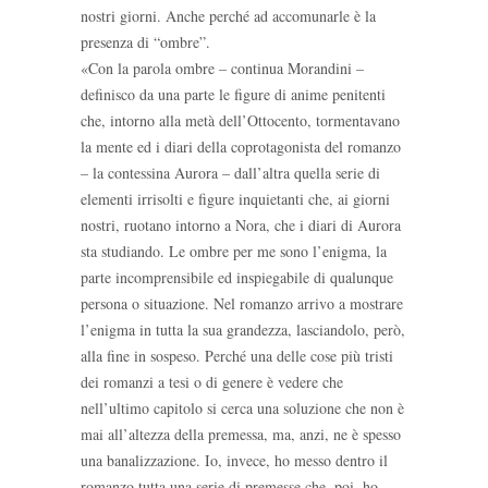
nostri giorni. Anche perché ad accomunarle è la
presenza di “ombre”.
«Con la parola ombre – continua Morandini –
definisco da una parte le figure di anime penitenti
che, intorno alla metà dell’Ottocento, tormentavano
la mente ed i diari della coprotagonista del romanzo
– la contessina Aurora – dall’altra quella serie di
elementi irrisolti e figure inquietanti che, ai giorni
nostri, ruotano intorno a Nora, che i diari di Aurora
sta studiando. Le ombre per me sono l’enigma, la
parte incomprensibile ed inspiegabile di qualunque
persona o situazione. Nel romanzo arrivo a mostrare
l’enigma in tutta la sua grandezza, lasciandolo, però,
alla fine in sospeso. Perché una delle cose più tristi
dei romanzi a tesi o di genere è vedere che
nell’ultimo capitolo si cerca una soluzione che non è
mai all’altezza della premessa, ma, anzi, ne è spesso
una banalizzazione. Io, invece, ho messo dentro il
romanzo tutta una serie di premesse che, poi, ho