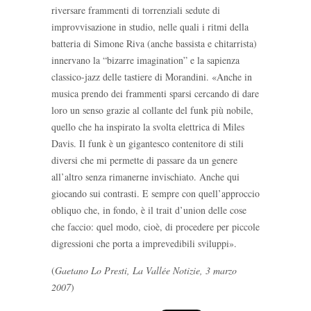
riversare frammenti di torrenziali sedute di
improvvisazione in studio, nelle quali i ritmi della
batteria di Simone Riva (anche bassista e chitarrista)
innervano la “bizarre imagination” e la sapienza
classico-jazz delle tastiere di Morandini. «Anche in
musica prendo dei frammenti sparsi cercando di dare
loro un senso grazie al collante del funk più nobile,
quello che ha inspirato la svolta elettrica di Miles
Davis. Il funk è un gigantesco contenitore di stili
diversi che mi permette di passare da un genere
all’altro senza rimanerne invischiato. Anche qui
giocando sui contrasti. E sempre con quell’approccio
obliquo che, in fondo, è il trait d’union delle cose
che faccio: quel modo, cioè, di procedere per piccole
digressioni che porta a imprevedibili sviluppi».
(
Gaetano Lo Presti, La Vallée Notizie, 3 marzo
2007
)