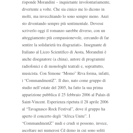
risponde Morandini – inquietante involontariamente,
divertente a volte. Che sia cinico me lo dicono in
molti, ma invecchiando lo sono sempre meno. Anzi
sto diventando sempre più sentimentale. Dovessi
scriverlo oggi il romanzo sarebbe diverso, con un
atteggiamento più compassionevole, cercando di far
sentire la solidarietà tra disgraziati». Insegnante di
Italiano al Liceo Scientifico di Aosta, Morandini è
anche disegnatore (a china), autore di programmi
radiofonici e di monologhi teatrali e, soprattutto,
musicista. Con Simone “Momo” Riva forma, infatti,
i “CommandmentZ”. Il duo, nato come gruppo di
studio nell’estate del 2005, ha fatto la sua prima
apparizione pubblica il 25 febbraio 2006 al Palais di
Saint-Vincent. Esperienza ripetuta il 28 aprile 2006
al “Tavagnasco Rock Festival”, dove il gruppo ha
aperto il concerto degli “Africa Unite”. I
“CommandmentZ” nudi e crudi si possono, invece,
ascoltare nei numerosi Cd demo in cui sono soliti