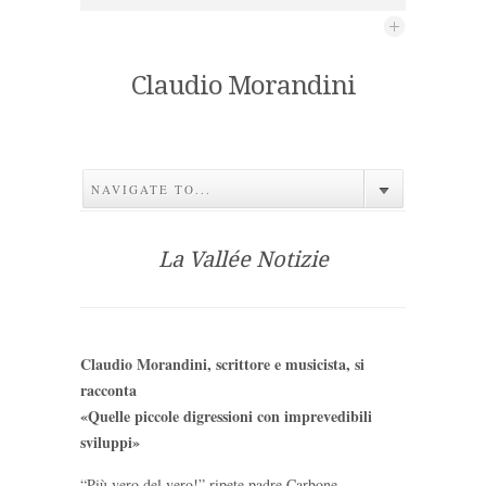
Claudio Morandini
NAVIGATE TO...
La Vallée Notizie
Claudio Morandini, scrittore e musicista, si
racconta
«Quelle piccole digressioni con imprevedibili
sviluppi»
“Più vero del vero!” ripete padre Carbone,