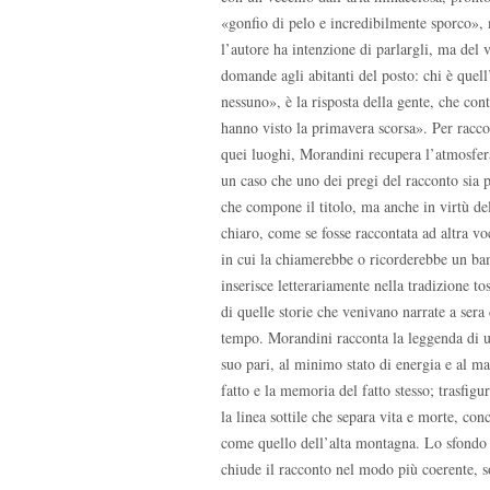
«gonfio di pelo e incredibilmente sporco», m
l’autore ha intenzione di parlargli, ma del
domande agli abitanti del posto: chi è quel
nessuno», è la risposta della gente, che c
hanno visto la primavera scorsa». Per raccon
quei luoghi, Morandini recupera l’atmosfera
un caso che uno dei pregi del racconto sia p
che compone il titolo, ma anche in virtù de
chiaro, come se fosse raccontata ad altra vo
in cui la chiamerebbe o ricorderebbe un bam
inserisce letterariamente nella tradizione to
di quelle storie che venivano narrate a sera 
tempo. Morandini racconta la leggenda di un
suo pari, al minimo stato di energia e al ma
fatto e la memoria del fatto stesso; trasfig
la linea sottile che separa vita e morte, c
come quello dell’alta montagna. Lo sfondo d
chiude il racconto nel modo più coerente, so