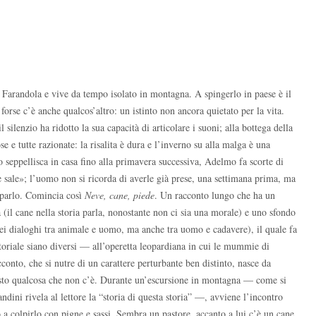
arandola e vive da tempo isolato in montagna. A spingerlo in paese è il
forse c’è anche qualcos’altro: un istinto non ancora quietato per la vita.
 silenzio ha ridotto la sua capacità di articolare i suoni; alla bottega della
e e tutte razionate: la risalita è dura e l’inverno su alla malga è una
o seppellisca in casa fino alla primavera successiva, Adelmo fa scorte di
 sale»; l’uomo non si ricorda di averle già prese, una settimana prima, ma
parlo. Comincia così
Neve, cane, piede
. Un racconto lungo che ha un
 (il cane nella storia parla, nonostante non ci sia una morale) e uno sfondo
ei dialoghi tra animale e uomo, ma anche tra uomo e cadavere), il quale fa
oriale siano diversi — all’operetta leopardiana in cui le mummie di
conto, che si nutre di un carattere perturbante ben distinto, nasce da
visto qualcosa che non c’è. Durante un’escursione in montagna — come si
ndini rivela al lettore la “storia di questa storia” —, avviene l’incontro
 a colpirlo con pigne e sassi. Sembra un pastore, accanto a lui c’è un cane,