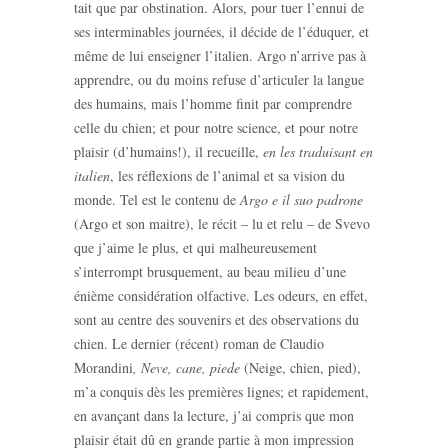
tait que par obstination. Alors, pour tuer l’ennui de
ses interminables journées, il décide de l’éduquer, et
même de lui enseigner l’italien. Argo n’arrive pas à
apprendre, ou du moins refuse d’articuler la langue
des humains, mais l’homme finit par comprendre
celle du chien; et pour notre science, et pour notre
plaisir (d’humains!), il recueille,
en les traduisant en
italien
, les réflexions de l’animal et sa vision du
monde. Tel est le contenu de
Argo e il suo padrone
(Argo et son maitre), le récit – lu et relu – de Svevo
que j’aime le plus, et qui malheureusement
s’interrompt brusquement, au beau milieu d’une
énième considération olfactive. Les odeurs, en effet,
sont au centre des souvenirs et des observations du
chien. Le dernier (récent) roman de Claudio
Morandini
, Neve, cane, piede
(Neige, chien, pied),
m’a conquis dès les premières lignes; et rapidement,
en avançant dans la lecture, j’ai compris que mon
plaisir était dû en grande partie à mon impression