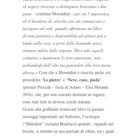
«
I ragazzi riescono a distinguere benissimo i due
piani
– continua Morandini –
per cui l’impazienza
ed il desiderio di velocità con cui comunicano e
navigano sul web, quando affrontano un libro
diventa pazienza e disponibilità ad entrare più a
fondo nelle cose, a porsi delle domande senza
ottenere subito delle risposte. Devi solo saperli
catturare e mantenere la loro attenzione, non
parlandogli dall’alto ma ponendoti alla loro stessa
altezza.
» Cosa che a Morandini è riuscita anche coi
Le pietre
Neve, cane, piede
precedenti “
” e “
”
(premio Procida – Isola di Arturo – Elsa Morante
2016), che, pur non essendo destinati ai ragazzi,
sono stati letti in diverse scuole italiane.
Grazie alla graffiante ironia nel libro fa passare
messaggi importanti sul bullismo, l’ecologia
(“Maledetti” esclama Bonifacio quando, vagando nei
boschi, si imbatte in una miriade di rifiuti, tra i quali