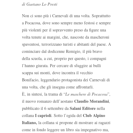
di Gaetano Lo Presti
Non ci sono più i Carnevali di una volta. Soprattutto
a Pocacosa, dove sono sempre meno festosi e sempre
più violenti per il sopravvento preso da figure una
volta tenute ai margini, che, nascoste da mascheroni
spaventosi, terrorizzano turisti e abitanti del paese. A
cominciare dal dodicenne Remigio, il più bravo
della scuola, a cui, proprio per questo, i compagni
l’hanno giurata. Per cercare di sfuggire ai bulli
scappa sui monti, dove incontra il vecchio
Bonifacio, leggendario protagonista dei Carnevali di
una volta, che gli insegna come affrontarli.
È, in sintesi, la trama di “
Le maschere di Pocacosa
”,
Claudio Morandini
il nuovo romanzo dell’aostano
,
Salani Editore
pubblicato il 6 settembre da
nella
I caprioli
Club Alpino
collana
. Sotto l’egida del
Italiano,
la collana si propone di mostrare ai ragazzi
come in fondo leggere un libro sia impegnativo ma,