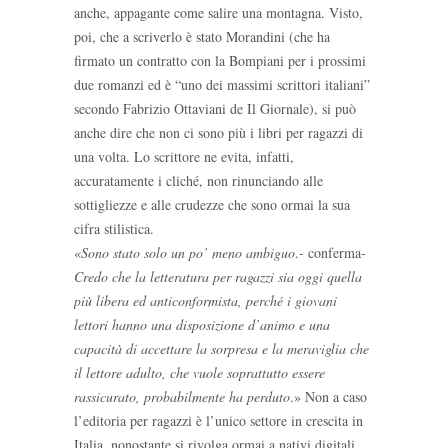
anche, appagante come salire una montagna. Visto,
poi, che a scriverlo è stato Morandini (che ha
firmato un contratto con la Bompiani per i prossimi
due romanzi ed è “uno dei massimi scrittori italiani”
secondo Fabrizio Ottaviani de Il Giornale), si può
anche dire che non ci sono più i libri per ragazzi di
una volta. Lo scrittore ne evita, infatti,
accuratamente i cliché, non rinunciando alle
sottigliezze e alle crudezze che sono ormai la sua
cifra stilistica.
«
Sono stato solo un po’ meno ambiguo
.- conferma-
Credo che la letteratura per ragazzi sia oggi quella
più libera ed anticonformista, perché i giovani
lettori hanno una disposizione d’animo e una
capacità di accettare la sorpresa e la meraviglia che
il lettore adulto, che vuole soprattutto essere
rassicurato, probabilmente ha perduto
.» Non a caso
l’editoria per ragazzi è l’unico settore in crescita in
Italia, nonostante si rivolga ormai a nativi digitali.