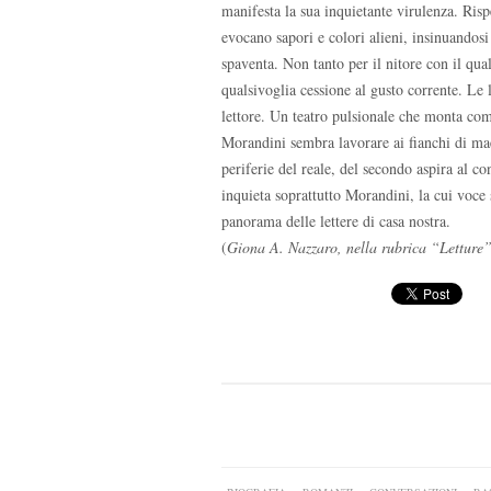
manifesta la sua inquietante virulenza. Ris
evocano sapori e colori alieni, insinuandosi
spaventa. Non tanto per il nitore con il qua
qualsivoglia cessione al gusto corrente. Le l
lettore. Un teatro pulsionale che monta com
Morandini sembra lavorare ai fianchi di mae
periferie del reale, del secondo aspira al co
inquieta soprattutto Morandini, la cui voce 
panorama delle lettere di casa nostra.
(
Giona A. Nazzaro, nella rubrica “Lettur