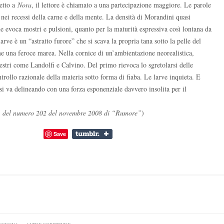
petto a
Nora
, il lettore è chiamato a una partecipazione maggiore. Le parole
 nei recessi della carne e della mente. La densità di Morandini quasi
le evoca mostri e pulsioni, quanto per la maturità espressiva così lontana da
arve è un “astratto furore” che si scava la propria tana sotto la pelle del
e una feroce marea. Nella cornice di un’ambientazione neorealistica,
stri come Landolfi e Calvino. Del primo rievoca lo sgretolarsi delle
ntrollo razionale della materia sotto forma di fiaba. Le larve inquieta. E
si va delineando con una forza esponenziale davvero insolita per il
e” del numero 202 del novembre 2008 di “Rumore”
)
Save