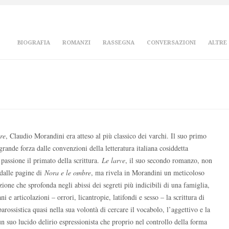
BIOGRAFIA
ROMANZI
RASSEGNA
CONVERSAZIONI
ALTRE
re
, Claudio Morandini era atteso al più classico dei varchi. Il suo primo
rande forza dalle convenzioni della letteratura italiana cosiddetta
assione il primato della scrittura.
Le larve
, il suo secondo romanzo, non
dalle pagine di
Nora e le ombre
, ma rivela in Morandini un meticoloso
razione che sprofonda negli abissi dei segreti più indicibili di una famiglia,
e articolazioni – orrori, licantropie, latifondi e sesso – la scrittura di
arossistica quasi nella sua volontà di cercare il vocabolo, l’aggettivo e la
un suo lucido delirio espressionista che proprio nel controllo della forma