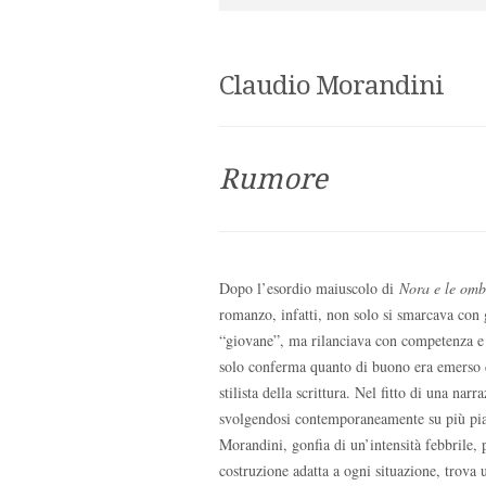
Claudio Morandini
Rumore
Dopo l’esordio maiuscolo di
Nora e le omb
romanzo, infatti, non solo si smarcava con g
“giovane”, ma rilanciava con competenza e p
solo conferma quanto di buono era emerso 
stilista della scrittura. Nel fitto di una nar
svolgendosi contemporaneamente su più piani 
Morandini, gonfia di un’intensità febbrile, p
costruzione adatta a ogni situazione, trova 