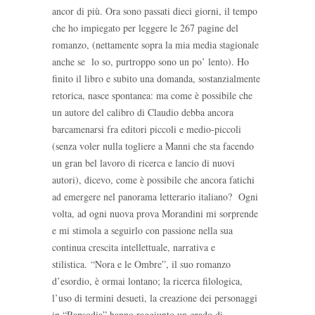
ancor di più. Ora sono passati dieci giorni, il tempo
che ho impiegato per leggere le 267 pagine del
romanzo, (nettamente sopra la mia media stagionale
anche se lo so, purtroppo sono un po’ lento). Ho
finito il libro e subito una domanda, sostanzialmente
retorica, nasce spontanea: ma come è possibile che
un autore del calibro di Claudio debba ancora
barcamenarsi fra editori piccoli e medio-piccoli
(senza voler nulla togliere a Manni che sta facendo
un gran bel lavoro di ricerca e lancio di nuovi
autori), dicevo, come è possibile che ancora fatichi
ad emergere nel panorama letterario italiano? Ogni
volta, ad ogni nuova prova Morandini mi sorprende
e mi stimola a seguirlo con passione nella sua
continua crescita intellettuale, narrativa e
stilistica.
“Nora e le Ombre”, il suo romanzo
d’esordio, è ormai lontano; la ricerca filologica,
l’uso di termini desueti, la creazione dei personaggi
in “Rapsodia” hanno raggiunto un grado di