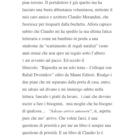
pian terreno. Il portalettere è già sparito ma ha
lasciato una busta abbastanza voluminosa, mittente il
mio caro amico e scrittore Claudio Morandini, che
fuoriesce per trequarti dalla buchetta. Allora capisco
subito che Claudio mi ha spedito la sua ultima fatica
letteraria e come un bambino in preda a una
sindrome da “scartamento di regali natalizi” (sono
anni ormai che non apro un regalo sotto l’albero
) mi avvento sul pacco. Ed eccolo il
libercolo, “Rapsodia su un solo tema – Colloqui con
Rafail Dvoinikov” edito da Manni Editori. Risalgo i
due piani che mi separano dalla porta di casa, entro,
mi sdraio sul divano e mi immergo subito nella
lettura; fanculo i piatti da lavare, i cani che devono
uscire a fare i bisognini, mia moglie che ha bisogno
di qualcosa…
“Adesso arrivo amooore
“; sì, aspetta
pure che mo’ arrivo. Che volete farci, è una
questione di priorità e per me un libro è sempre una
questione di priorità. E un libro di Claudio lo è