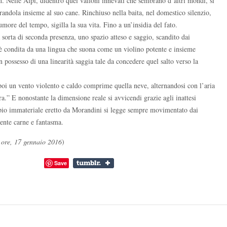
non. Nelle Alpi, didentro quei valloni innevati che sembrano d’altri mondi, si
dola insieme al suo cane. Rinchiuso nella baita, nel domestico silenzio,
umore del tempo, sigilla la sua vita. Fino a un’insidia del fato.
 sorta di seconda presenza, uno spazio atteso e saggio, scandito dai
, è condita da una lingua che suona come un violino potente e insieme
n possesso di una linearità saggia tale da concedere quel salto verso la
 poi un vento violento e caldo comprime quella neve, alternandosi con l’aria
ra.” E nonostante la dimensione reale si avvicendi grazie agli inattesi
empio immateriale eretto da Morandini si legge sempre movimentato dai
mente carne e fantasma.
 ore, 17 gennaio 2016
)
Save