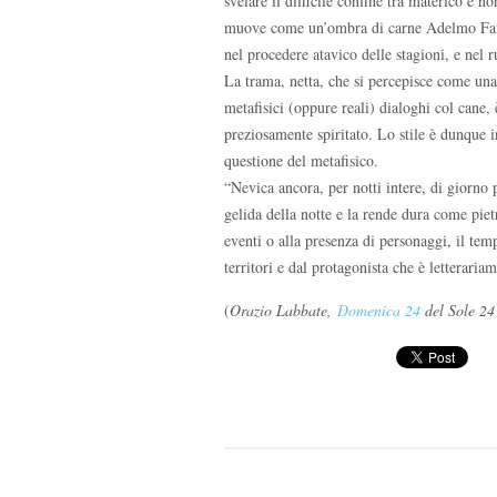
svelare il difficile confine tra materico e 
muove come un’ombra di carne Adelmo Faran
nel procedere atavico delle stagioni, e nel r
La trama, netta, che si percepisce come una
metafisici (oppure reali) dialoghi col cane
preziosamente spiritato. Lo stile è dunque i
questione del metafisico.
“Nevica ancora, per notti intere, di giorno
gelida della notte e la rende dura come piet
eventi o alla presenza di personaggi, il t
territori e dal protagonista che è letteraria
(
Orazio Labbate,
Domenica 24
del Sole 24