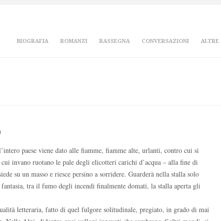
BIOGRAFIA
ROMANZI
RASSEGNA
CONVERSAZIONI
ALTRE
a
l’intero paese viene dato alle fiamme, fiamme alte, urlanti, contro cui si
ui invano ruotano le pale degli elicotteri carichi d’acqua – alla fine di
iede su un masso e riesce persino a sorridere. Guarderà nella stalla solo
fantasia, tra il fumo degli incendi finalmente domati, la stalla aperta gli
alità letteraria, fatto di quel fulgore solitudinale, pregiato, in grado di mai