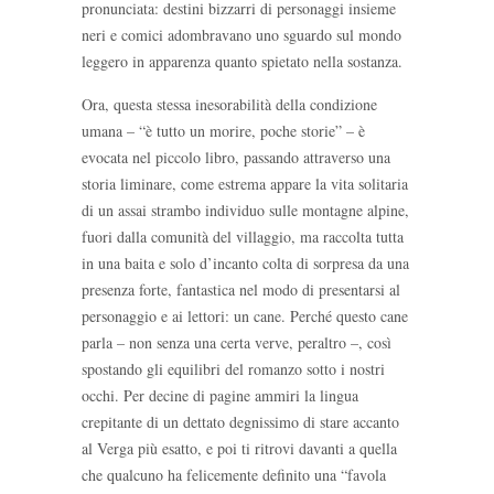
pronunciata: destini bizzarri di personaggi insieme
neri e comici adombravano uno sguardo sul mondo
leggero in apparenza quanto spietato nella sostanza.
Ora, questa stessa inesorabilità della condizione
umana – “è tutto un morire, poche storie” – è
evocata nel piccolo libro, passando attraverso una
storia liminare, come estrema appare la vita solitaria
di un assai strambo individuo sulle montagne alpine,
fuori dalla comunità del villaggio, ma raccolta tutta
in una baita e solo d’incanto colta di sorpresa da una
presenza forte, fantastica nel modo di presentarsi al
personaggio e ai lettori: un cane. Perché questo cane
parla – non senza una certa verve, peraltro –, così
spostando gli equilibri del romanzo sotto i nostri
occhi. Per decine di pagine ammiri la lingua
crepitante di un dettato degnissimo di stare accanto
al Verga più esatto, e poi ti ritrovi davanti a quella
che qualcuno ha felicemente definito una “favola