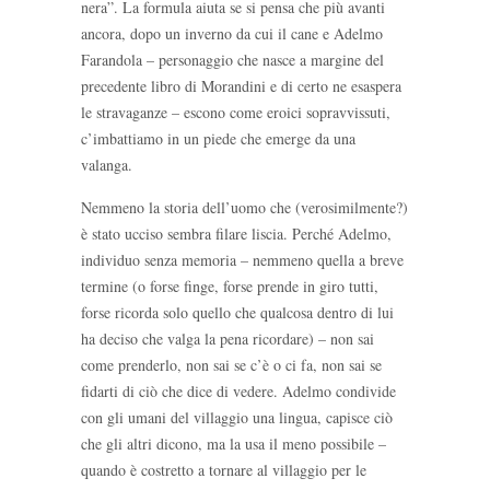
nera”. La formula aiuta se si pensa che più avanti
ancora, dopo un inverno da cui il cane e Adelmo
Farandola – personaggio che nasce a margine del
precedente libro di Morandini e di certo ne esaspera
le stravaganze – escono come eroici sopravvissuti,
c’imbattiamo in un piede che emerge da una
valanga.
Nemmeno la storia dell’uomo che (verosimilmente?)
è stato ucciso sembra filare liscia. Perché Adelmo,
individuo senza memoria – nemmeno quella a breve
termine (o forse finge, forse prende in giro tutti,
forse ricorda solo quello che qualcosa dentro di lui
ha deciso che valga la pena ricordare) – non sai
come prenderlo, non sai se c’è o ci fa, non sai se
fidarti di ciò che dice di vedere. Adelmo condivide
con gli umani del villaggio una lingua, capisce ciò
che gli altri dicono, ma la usa il meno possibile –
quando è costretto a tornare al villaggio per le