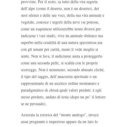
provviste. Per il resto, sa tutto della vita segreta
dell’alpe (come il deserto, non è un deserto), dei
suoi silenzi e delle sue voci, della sua vita animale e
vegetale, conosce i segreti della neve (se potesse,
come un esquimese utilizzerebbe nomi diversi per
indicarne i vari stadi), vive da animale sbilenco ma
superbo nella crudeltà di una natura spaventosa ma
con gli umani per carità, meno li vede meglio si
sente. Non si lava, il sudiciume aiuta a proteggerlo
come una seconda pelle, si scalda con le proprie
scorregge. Non è nemmeno, secondo abusato cliché,
il tipo del saggio, dell’anacoreta spirituale o un
rappresentante di un ascetico ordine montanaro e
paradigmatico di chissà quali valori perduti: è egli
stesso perduto, andato di testa (dopo un po’ il lettore
se ne persuade).
Azzerata la retorica del “monte analogo”, invece
assai pregnante e imperioso appare da un lato lo