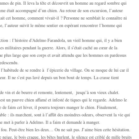
ommes de pin. Il leva la tête et découvrit un homme au regard sombre qui
omme était accompagné d’un chien. Au retour de son excursion, l’auteur
 était cet homme, comment vivait-il ? Personne ne semblait le connaître ni
e, l’auteur suivit le même sentier en espérant rencontrer l’homme qui
iction : l’histoire d’Adelmo Farandola, un vieil homme qui, il y a bien
s militaires pendant la guerre. Alors, il s’était caché au cœur de la
ne plus large que son corps et avait attendu que les hommes en pardessus
 redescendu.
l’habitude de se rendre à l’épicerie du village. On se moque de lui car il
eur. Il ne s’est pas lavé depuis un bon bout de temps. La crasse tient
 de vin et de beurre et remonte, lentement, jusqu’à son vieux chalet.
c’est un pauvre chien affamé et infesté de tiques qui le regarde. Adelmo le
rève de faim cet hiver, il pourra toujours manger le chien. Finalement,
le : ils marchent, sont à l’affût des moindres odeurs, observent la vie qui
 se met à parler à Adelmo. Il a faim et demande à manger.
ou. Peut-être bien les deux… On ne sait pas. J’aime bien cette hésitation.
 neige, le bois craque, les bêtes hurlent, le silence est criblé de mille bruits