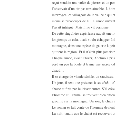
reçut soudain une volée de pierres et de p
l’observait d’un air pas très aimable. L’h
interrogea les villageois de la vallée : qui
même se préoccuper de lui. L’année suivant
l’avait intrigué. Mais il ne vit personne.
De cette singulière expérience naquit une f
longtemps de cela, avait voulu échapper à de
montagne, dans une espèce de galerie à pei
quittent la région. Et il n’était plus jamais
Chaque année, avant l’hiver, Adelmo a pris 
perd un peu la boule et traîne une sacrée od
chaud…
Il se charge de viande séchée, de saucisses,
Un jour, il sent une présence à ses côtés : 
chasse et finit par le laisser entrer. S’il c
l’homme et l’animal se trouvent bien ensemb
grouille sur la montagne. Un soir, le chien
Le roman se fait conte ou l’homme devient f
La nuit, tandis que le chalet est recouvert de