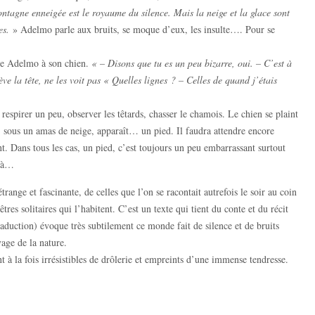
ntagne enneigée est le royaume du silence. Mais la neige et la glace sont
ses.
» Adelmo parle aux bruits, se moque d’eux, les insulte…. Pour se
e Adelmo à son chien.
« – Disons que tu es un peu bizarre, oui. – C’est à
ève la tête, ne les voit pas « Quelles lignes ? – Celles de quand j’étais
espirer un peu, observer les têtards, chasser le chamois. Le chien se plaint
, sous un amas de neige, apparaît… un pied. Il faudra attendre encore
nt. Dans tous les cas, un pied, c’est toujours un peu embarrassant surtout
 là…
étrange et fascinante, de celles que l’on se racontait autrefois le soir au coin
res solitaires qui l’habitent. C’est un texte qui tient du conte et du récit
traduction) évoque très subtilement ce monde fait de silence et de bruits
age de la nature.
 à la fois irrésistibles de drôlerie et empreints d’une immense tendresse.