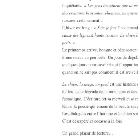
inquiétants.
« Les gens imaginent que la mo
des créatures bruyantes, éhontées, moqueu
rassurer certainement…
L’hiver est long :
« Suis-je fou ? »
demand
cause des lignes à haute tension. Le chien l
petit.
»
Le printemps arrive, homme et bête sortent r
d’une odeur un peu forte. Un jour de dégel
quelques jours pour savoir à qui il appartie
quand on ne sait pas comment il est arrivé
Le chien, la neige, un pied
est une histoire 
du feu : une légende de la montagne et des êt
fantastique. L’écriture (et sa merveilleuse 
ténus, la poésie qui émane de la beauté sauv
Les dialogues entre l’homme et le chien sont
C’est désespéré et cocasse à la fois.
Un grand plaisir de lecture…