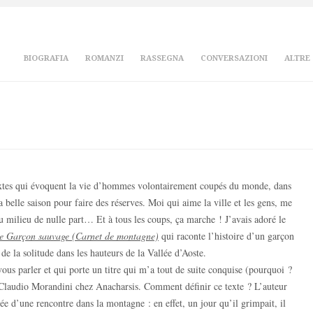
BIOGRAFIA
ROMANZI
RASSEGNA
CONVERSAZIONI
ALTRE
textes qui évoquent la vie d’hommes volontairement coupés du monde, dans
la belle saison pour faire des réserves. Moi qui aime la ville et les gens, me
au milieu de nulle part… Et à tous les coups, ça marche ! J’avais adoré le
e Garçon sauvage (Carnet de montagne)
qui raconte l’histoire d’un garçon
 de la solitude dans les hauteurs de la Vallée d’Aoste.
 vous parler et qui porte un titre qui m’a tout de suite conquise (pourquoi ?
laudio Morandini chez Anacharsis. Comment définir ce texte ? L’auteur
ée d’une rencontre dans la montagne : en effet, un jour qu’il grimpait, il