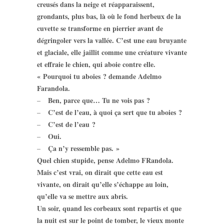
creusés dans la neige et réapparaissent,
grondants, plus bas, là où le fond herbeux de la
cuvette se transforme en pierrier avant de
dégringoler vers la vallée. C’est une eau bruyante
et glaciale, elle jaillit comme une créature vivante
et effraie le chien, qui aboie contre elle.
« Pourquoi tu aboies ? demande Adelmo
Farandola.
Ben, parce que… Tu ne vois pas ?
–
C’est de l’eau, à quoi ça sert que tu aboies ?
–
C’est de l’eau ?
–
Oui.
–
Ça n’y ressemble pas. »
–
Quel chien stupide, pense Adelmo FRandola.
Mais c’est vrai, on dirait que cette eau est
vivante, on dirait qu’elle s’échappe au loin,
qu’elle va se mettre aux abris.
Un soir, quand les corbeaux sont repartis et que
la nuit est sur le point de tomber, le vieux monte