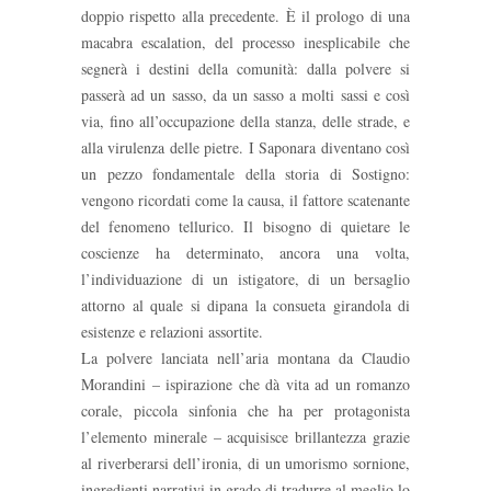
doppio rispetto alla precedente. È il prologo di una
macabra escalation, del processo inesplicabile che
segnerà i destini della comunità: dalla polvere si
passerà ad un sasso, da un sasso a molti sassi e così
via, fino all’occupazione della stanza, delle strade, e
alla virulenza delle pietre. I Saponara diventano così
un pezzo fondamentale della storia di Sostigno:
vengono ricordati come la causa, il fattore scatenante
del fenomeno tellurico. Il bisogno di quietare le
coscienze ha determinato, ancora una volta,
l’individuazione di un istigatore, di un bersaglio
attorno al quale si dipana la consueta girandola di
esistenze e relazioni assortite.
La polvere lanciata nell’aria montana da Claudio
Morandini – ispirazione che dà vita ad un romanzo
corale, piccola sinfonia che ha per protagonista
l’elemento minerale – acquisisce brillantezza grazie
al riverberarsi dell’ironia, di un umorismo sornione,
ingredienti narrativi in grado di tradurre al meglio lo