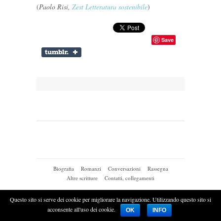
(
Paolo Risi,
Zest Letteratura sostenibile
)
Save
Biografia
Romanzi
Conversazioni
Rassegna
Altre scritture
Contatti, collegamenti
© 2026
CLAUDIO MORANDINI
|
Questo sito si serve dei cookie per migliorare la navigazione. Utilizzando questo sito si
acconsente all'uso dei cookie.
OK
INFO