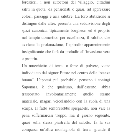
forestieri, i non autoctoni del villaggio, cittadini
saliti in quota, da pensionati o quasi, ad apprezzare
colori, paesaggi e aria salubre. La loro abitazione si
distingue dalle altre, presenta una suddivisione degli
spazi canonica, tipicamente borghese, ed è proprio
nel tempio domestico per eccellenza, il salotto, che
avviene la profanazione, l’episodio apparentemente
insignificante che farà da preludio all’invasione vera
e propria.
Un mucchietto di terra, o forse di polvere, viene
individuato dal signor Ettore nel centro della “stanza
buona”. L’ipotesi più probabile, pensano i coniugi
Saponara, è che qualcuno, dall’esterno, abbia
trasportato involontariamente quello strano
materiale, magari veicolandolo con la suola di una
scarpa. Il fatto sembrerebbe spiegabile, non vale la
pena soffermarcisi troppo, ma il giorno seguente,
quasi sulla stessa piastrella del salotto, fa la sua
comparsa un’altra montagnola di terra, grande il