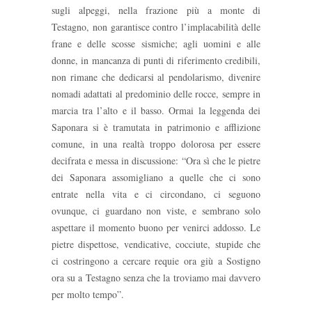
sugli alpeggi, nella frazione più a monte di
Testagno, non garantisce contro l’implacabilità delle
frane e delle scosse sismiche; agli uomini e alle
donne, in mancanza di punti di riferimento credibili,
non rimane che dedicarsi al pendolarismo, divenire
nomadi adattati al predominio delle rocce, sempre in
marcia tra l’alto e il basso. Ormai la leggenda dei
Saponara si è tramutata in patrimonio e afflizione
comune, in una realtà troppo dolorosa per essere
decifrata e messa in discussione: “Ora sì che le pietre
dei Saponara assomigliano a quelle che ci sono
entrate nella vita e ci circondano, ci seguono
ovunque, ci guardano non viste, e sembrano solo
aspettare il momento buono per venirci addosso. Le
pietre dispettose, vendicative, cocciute, stupide che
ci costringono a cercare requie ora giù a Sostigno
ora su a Testagno senza che la troviamo mai davvero
per molto tempo”.