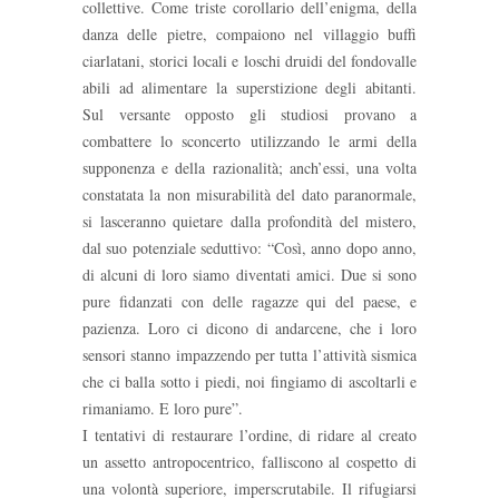
collettive. Come triste corollario dell’enigma, della
danza delle pietre, compaiono nel villaggio buffi
ciarlatani, storici locali e loschi druidi del fondovalle
abili ad alimentare la superstizione degli abitanti.
Sul versante opposto gli studiosi provano a
combattere lo sconcerto utilizzando le armi della
supponenza e della razionalità; anch’essi, una volta
constatata la non misurabilità del dato paranormale,
si lasceranno quietare dalla profondità del mistero,
dal suo potenziale seduttivo: “Così, anno dopo anno,
di alcuni di loro siamo diventati amici. Due si sono
pure fidanzati con delle ragazze qui del paese, e
pazienza. Loro ci dicono di andarcene, che i loro
sensori stanno impazzendo per tutta l’attività sismica
che ci balla sotto i piedi, noi fingiamo di ascoltarli e
rimaniamo. E loro pure”.
I tentativi di restaurare l’ordine, di ridare al creato
un assetto antropocentrico, falliscono al cospetto di
una volontà superiore, imperscrutabile. Il rifugiarsi