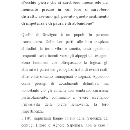
d’occhio pietre che si sarebbero mosse solo nel
momento preciso in cui loro si sarebbero
distratti, avevano già provato questo sentimento
di impotenza e di paura e di abbandono”
Quello di Sostigno è un popolo in perenne
transumanza. Dalle loro parti, alle loro cospicue
altitudini, la terra vibra e smotta, costringendo a
frequenti trasferimenti verso gli alpeggi di Testagno.
Sono fenomeni che oltrepassano la logica, gli
allarmi e i pareri dei geologi, si tratta di eventi reali,
altre volte soltanto immaginati o sognati. Appaiono
come presagi di accadimenti definitivi, ma
nonostante ciò gli abitanti non sembrano curarsene
particolarmente, continuano a vivere accettando
l’invasività delle pietre semoventi, la loro
impertinenza.
I fatti inquietanti hanno inizio nella residenza dei
coniugi Ettore e Agnese Saponara, non a caso i