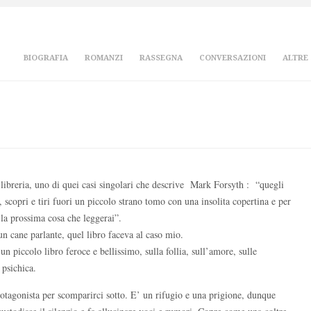
BIOGRAFIA
ROMANZI
RASSEGNA
CONVERSAZIONI
ALTRE
 libreria, uno di quei casi singolari che descrive Mark Forsyth : “quegli
, scopri e tiri fuori un piccolo strano tomo con una insolita copertina e per
 la prossima cosa che leggerai”.
un cane parlante, quel libro faceva al caso mio.
n piccolo libro feroce e bellissimo, sulla follia, sull’amore, sulle
 psichica.
otagonista per scomparirci sotto. E’ un rifugio e una prigione, dunque