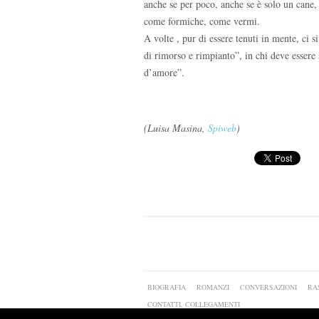
anche se per poco, anche se è solo un cane,
come formiche, come vermi.
A volte , pur di essere tenuti in mente, ci s
di rimorso e rimpianto”, in chi deve essere
d’amore”.
(Luisa Masina,
Spiweb
)
BIOGRAFIA
ROMANZI
CONVERSAZIONI
RA
CONTATTI, COLLEGAMENTI