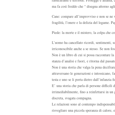
rassicurante e terribile. Protegge e affama,
ma fa così freddo che “ disegna attorno agli
Cane: compare all’improvviso e non se ne va
fragilità, l’onere e la delizia del legame. P
Piede: la morte e il mistero, la colpa che c
L’uomo ha cancellato ricordi, sentimenti, so
irriconoscibile anche a se stesso. Se non f
Non è un libro di cui si possa raccontare l
stanza d’analisi e fuori, e ritorna dal passat
Non è una storia che valga la pena decifrar
attraversano le generazioni e intossicano, 
testa e uno se li porta dietro dall’infanzia f
E’ una storia che parla di persone difficili
irrimediabilmente, fino a reinfettarsi in 
discreta, svagata compagna.
Le relazioni sono al contempo indispensabili
risvegliare una piccola speranza di calore,