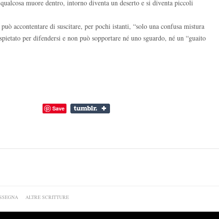
 qualcosa muore dentro, intorno diventa un deserto e si diventa piccoli
i può accontentare di suscitare, per pochi istanti, “solo una confusa mistura
 spietato per difendersi e non può sopportare né uno sguardo, né un “guaito
Save
SSEGNA
ALTRE SCRITTURE