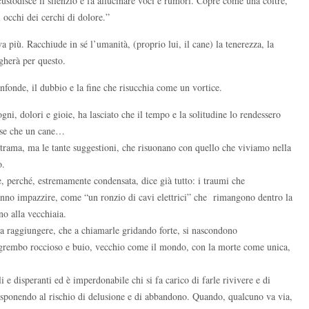
 custodisce il silenzio e fa allucinare voci e rumori. Copre come una coltre,
 occhi dei cerchi di dolore.”
 più. Racchiude in sé l’umanità, (proprio lui, il cane) la tenerezza, la
agherà per questo.
onfonde, il dubbio e la fine che risucchia come un vortice.
gni, dolori e gioie, ha lasciato che il tempo e la solitudine lo rendessero
osse che un cane…
a trama, ma le tante suggestioni, che risuonano con quello che viviamo nella
o.
e, perché, estremamente condensata, dice già tutto: i traumi che
fanno impazzire, come “un ronzio di cavi elettrici” che rimangono dentro la
ino alla vecchiaia.
 da raggiungere, che a chiamarle gridando forte, si nascondono
un grembo roccioso e buio, vecchio come il mondo, con la morte come unica,
 e disperanti ed è imperdonabile chi si fa carico di farle rivivere e di
 esponendo al rischio di delusione e di abbandono. Quando, qualcuno va via,