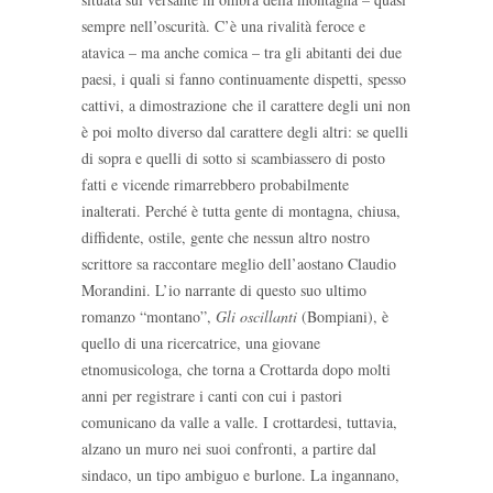
sempre nell’oscurità. C’è una rivalità feroce e
atavica – ma anche comica – tra gli abitanti dei due
paesi, i quali si fanno continuamente dispetti, spesso
cattivi, a dimostrazione che il carattere degli uni non
è poi molto diverso dal carattere degli altri: se quelli
di sopra e quelli di sotto si scambiassero di posto
fatti e vicende rimarrebbero probabilmente
inalterati. Perché è tutta gente di montagna, chiusa,
diffidente, ostile, gente che nessun altro nostro
scrittore sa raccontare meglio dell’aostano Claudio
Morandini. L’io narrante di questo suo ultimo
romanzo “montano”,
Gli oscillanti
(Bompiani), è
quello di una ricercatrice, una giovane
etnomusicologa, che torna a Crottarda dopo molti
anni per registrare i canti con cui i pastori
comunicano da valle a valle. I crottardesi, tuttavia,
alzano un muro nei suoi confronti, a partire dal
sindaco, un tipo ambiguo e burlone. La ingannano,