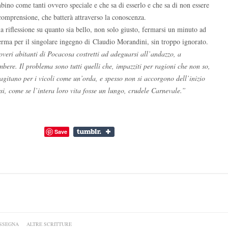
bino come tanti ovvero speciale e che sa di esserlo e che sa di non essere
ncomprensione, che batterà attraverso la conoscenza.
la riflessione su quanto sia bello, non solo giusto, fermarsi un minuto ad
erma per il singolare ingegno di Claudio Morandini, sin troppo ignorato.
veri abitanti di Pocacosa costretti ad adeguarsi all’andazzo, a
bere. Il problema sono tutti quelli che, impazziti per ragioni che non so,
 agitano per i vicoli come un’orda, e spesso non si accorgono dell’inizio
i, come se l’intera loro vita fosse un lungo, crudele Carnevale.”
Save
SSEGNA
ALTRE SCRITTURE