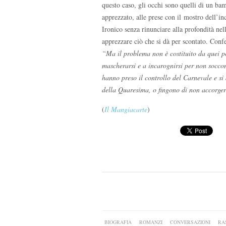
questo caso, gli occhi sono quelli di un bam
apprezzato, alle prese con il mostro dell’i
Ironico senza rinunciare alla profondità nel
apprezzare ciò che si dà per scontato. Conf
“Ma il problema non è costituito da quei po
mascherarsi e a incarognirsi per non soccom
hanno preso il controllo del Carnevale e si
della Quaresima, o fingono di non accorgers
(
Il Mangiacarte
)
BIOGRAFIA
ROMANZI
CONVERSAZIONI
RA