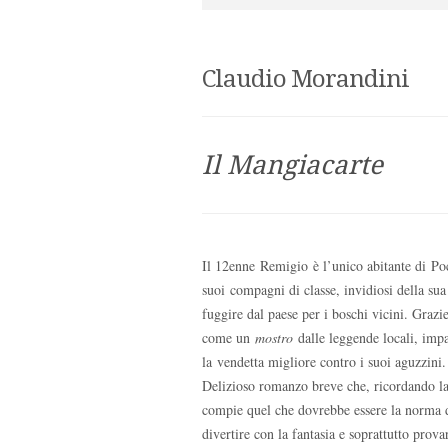
Claudio Morandini
Il Mangiacarte
Il 12enne Remigio è l’unico abitante di Poc
suoi compagni di classe, invidiosi della su
fuggire dal paese per i boschi vicini. Graz
come un
mostro
dalle leggende locali, impa
la vendetta migliore contro i suoi aguzzini.
Delizioso romanzo breve che, ricordando la 
compie quel che dovrebbe essere la norma d
divertire con la fantasia e soprattutto prova