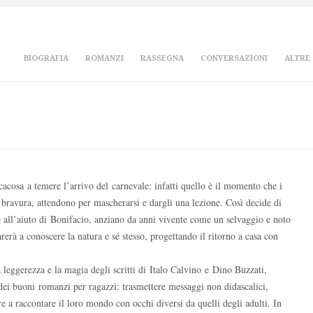
BIOGRAFIA
ROMANZI
RASSEGNA
CONVERSAZIONI
ALTRE
acosa a temere l’arrivo del carnevale: infatti quello è il momento che i
a bravura, attendono per mascherarsi e dargli una lezione. Così decide di
ie all’aiuto di Bonifacio, anziano da anni vivente come un selvaggio e noto
rerà a conoscere la natura e sé stesso, progettando il ritorno a casa con
leggerezza e la magia degli scritti di Italo Calvino e Dino Buzzati,
ei buoni romanzi per ragazzi: trasmettere messaggi non didascalici,
re a raccontare il loro mondo con occhi diversi da quelli degli adulti. In