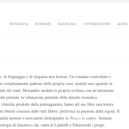
BIOGRAFIA
ROMANZI
RASSEGNA
CONVERSAZIONI
ALTRE
le, di linguaggio e di eleganza non leziosa. Un romanzo controllato e
re completamente padrone della propria voce, nonché uno sguardo in
tanti del reale. Morandini modula la propria scrittura con un’attenzione
e del periodo, la valutazione puntuale della densità cromatica
re ritmiche prodotte dalla punteggiatura, fanno del suo libro una lettura
 libertà concessa dallo stile libero, preferisce la passione della regola. Il
nalità neonoir o scorciatoie tardosplatter in
Nora e le ombre
. Semmai
pologia di fantastico che vanta in Landolfi o Palazzeschi i propri