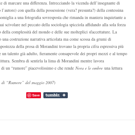
te di marcare una differenza. Intrecciando la vicenda dell’insegnante di
o l’autore) con quella della possessione (vera? presunta?) della contessina
omiglia a una fotografia sovresposta che rimanda in maniera inquietante a
ai scivolare nel peccato della sociologia spicciola affidando alla sola forza
o della complessità del mondo e delle sue molteplici sfaccettature. La
o una costruzione narrativa articolata ma come scossa da grumi di
ostezza della prosa di Morandini trovano la propria cifra espressiva più
 un talento già adulto, fieramente consapevole dei propri mezzi e al tempo
rittura. Sembra di sentirla la lima di Morandini mentre lavora
ta di un “rumore” piacevolissimo e che rende
Nora e le ombre
una lettura
e” di “Rumore” del maggio 2007
)
Save