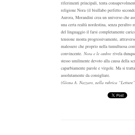
riferimenti principali, tenta consapevolmen
religione Nora (il bisillabo perfetto second
Aurora, Morandini crea un universo che ass
una certa realtà nordestina, senza peraltro m
del linguaggio il farsi completamente caric
tensione monta progressivamente, attravers
malessere che proprio nella tumultuosa comp
convincente.
Nora e le ombre
rivela dunque
stesso umilmente devoto alla causa della sc
caparbiamente parole e virgole. Ma si trat
assolutamente da consigliare.
(
Giona A. Nazzaro, nella rubrica “Lettur