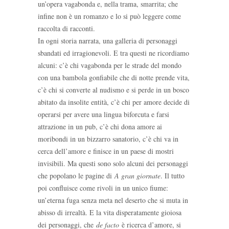
un’opera vagabonda e, nella trama, smarrita; che
infine non è un romanzo e lo si può leggere come
raccolta di racconti.
In ogni storia narrata, una galleria di personaggi
sbandati ed irragionevoli. E tra questi ne ricordiamo
alcuni: c’è chi vagabonda per le strade del mondo
con una bambola gonfiabile che di notte prende vita,
c’è chi si converte al nudismo e si perde in un bosco
abitato da insolite entità, c’è chi per amore decide di
operarsi per avere una lingua biforcuta e farsi
attrazione in un pub, c’è chi dona amore ai
moribondi in un bizzarro sanatorio, c’è chi va in
cerca dell’amore e finisce in un paese di mostri
invisibili. Ma questi sono solo alcuni dei personaggi
che popolano le pagine di
A gran giornate
. Il tutto
poi confluisce come rivoli in un unico fiume:
un’eterna fuga senza meta nel deserto che si muta in
abisso di irrealtà. E la vita disperatamente gioiosa
dei personaggi, che
de facto
è ricerca d’amore, si