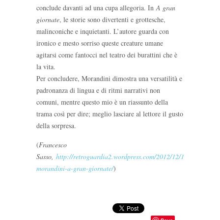
conclude davanti ad una cupa allegoria. In
A gran
giornate
, le storie sono divertenti e grottesche,
malinconiche e inquietanti. L’autore guarda con
ironico e mesto sorriso queste creature umane
agitarsi come fantocci nel teatro dei burattini che è
la vita.
Per concludere, Morandini dimostra una versatilità e
padronanza di lingua e di ritmi narrativi non
comuni, mentre questo mio è un riassunto della
trama così per dire; meglio lasciare al lettore il gusto
della sorpresa.
(
Francesco
Sasso,
http://retroguardia2.wordpress.com/2012/12/15/claudio-
morandini-a-gran-giornate/
)