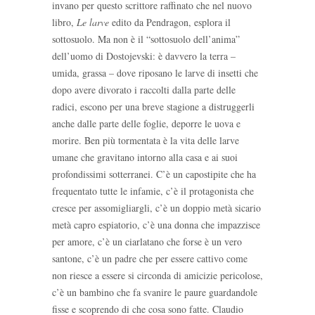
invano per questo scrittore raffinato che nel nuovo
libro,
Le larve
edito da Pendragon, esplora il
sottosuolo. Ma non è il “sottosuolo dell’anima”
dell’uomo di Dostojevski: è davvero la terra –
umida, grassa – dove riposano le larve di insetti che
dopo avere divorato i raccolti dalla parte delle
radici, escono per una breve stagione a distruggerli
anche dalle parte delle foglie, deporre le uova e
morire. Ben più tormentata è la vita delle larve
umane che gravitano intorno alla casa e ai suoi
profondissimi sotterranei. C’è un capostipite che ha
frequentato tutte le infamie, c’è il protagonista che
cresce per assomigliargli, c’è un doppio metà sicario
metà capro espiatorio, c’è una donna che impazzisce
per amore, c’è un ciarlatano che forse è un vero
santone, c’è un padre che per essere cattivo come
non riesce a essere si circonda di amicizie pericolose,
c’è un bambino che fa svanire le paure guardandole
fisse e scoprendo di che cosa sono fatte. Claudio