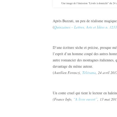
Une image de l’émission “Livrés à domicile” du 24 a
Après Buzzati, un peu de réalisme magique 
(
Quinzaines – Lettres, Arts et Idées n. 123
D’une écriture sèche et précise, presque mét
l’esprit d’un homme coupé des autres homme
autre romancier des montagnes italiennes, q
davantage du même auteur.
(
Aurélien Ferenczi,
Télérama
, 24 avril 201
Un conte cruel qui tient le lecteur en halein
(
France Info,
“A livre ouvert”
, 13 mai 201