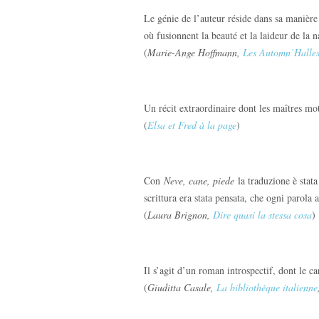
Le génie de l’auteur réside dans sa manière 
où fusionnent la beauté et la laideur de la 
(
Marie-Ange Hoffmann,
Les Automn’Halle
Un récit extraordinaire dont les maîtres mots
(
Elsa et Fred à la page
)
Con
Neve, cane, piede
la traduzione è stata
scrittura era stata pensata, che ogni parola 
(
Laura Brignon,
Dire quasi la stessa cosa
)
Il s’agit d’un roman introspectif, dont le c
(
Giuditta Casale,
La bibliothèque italienne