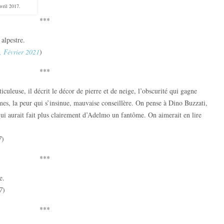
vril 2017.
***
alpestre.
3, Février 2021
)
***
iculeuse, il décrit le décor de pierre et de neige, l’obscurité qui gagne
s, la peur qui s’insinue, mauvaise conseillère. On pense à Dino Buzzati,
ui aurait fait plus clairement d’Adelmo un fantôme. On aimerait en lire
7
)
***
e.
7
)
***