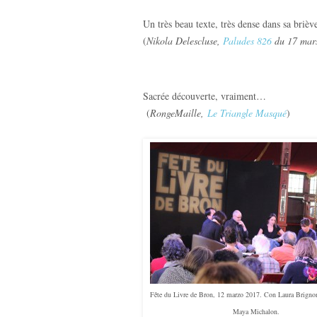
Un très beau texte, très dense dans sa briève
(
Nikola Delescluse,
Paludes 826
du 17 mar
Sacrée découverte, vraiment…
(
RongeMaille,
Le Triangle Masqué
)
Fête du Livre de Bron, 12 marzo 2017. Con Laura Brigno
Maya Michalon.