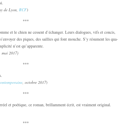
si.
ay de Lyon,
RCF
)
***
me et le chien ne cessent d’échanger. Leurs dialogues, vifs et concis,
s’envoyer des piques, des sail­lies qui font mouche. S’y résument les qua­
implicité n’est qu’apparente.
, mai 2017)
***
s.
contemporaine
, octobre 2017
)
***
irréel et poétique, ce roman, brillamment écrit, est vraiment original.
***