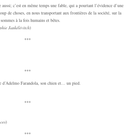
te aussi; c’est en même temps une fable, qui a pourtant l’évidence d’une
ucoup de choses, en nous transportant aux frontières de la société, sur la
sommes à la fois humains et bêtes.
ophie Jankélévitch
)
***
***
re d’Adelmo Farandola, son chien et… un pied.
***
nces
)
***