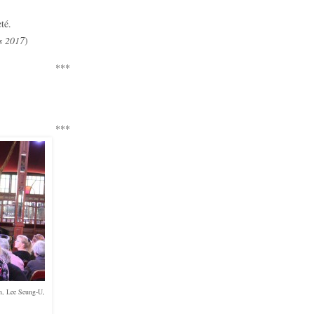
té.
s 2017
)
***
***
n, Lee Seung-U,