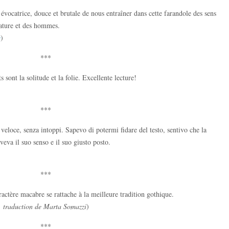
évocatrice, douce et brutale de nous entraîner dans cette farandole des sens
nature et des hommes.
s
)
***
 sont la solitude et la folie. Excellente lecture!
***
 veloce, senza intoppi. Sapevo di potermi fidare del testo, sentivo che la
aveva il suo senso e il suo giusto posto.
***
aractère macabre se rattache à la meilleure tradition gothique.
, traduction de Marta Somazzi
)
***