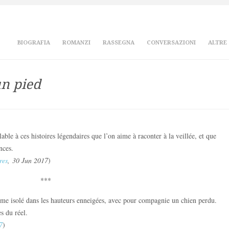
BIOGRAFIA
ROMANZI
RASSEGNA
CONVERSAZIONI
ALTRE
un pied
lable à ces histoires légendaires que l’on aime à raconter à la veillée, et que
nces.
res
, 30 Jun 2017
)
***
me isolé dans les hauteurs enneigées, avec pour compagnie un chien perdu.
s du réel.
7
)