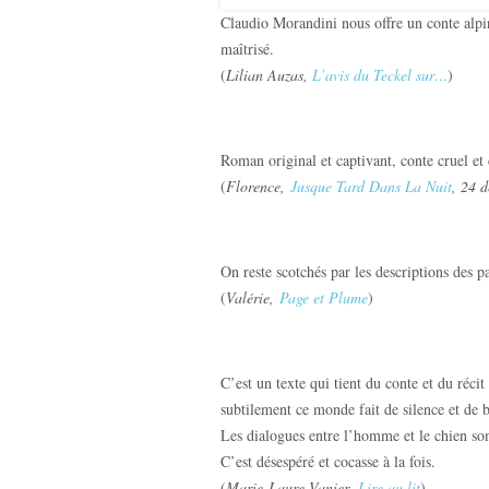
Claudio Morandini nous offre un conte alpi
maîtrisé.
(
Lilian Auzas,
L’avis du Teckel sur…
)
Roman original et captivant, conte cruel et 
(
Florence,
Jusque Tard Dans La Nuit
, 24 
On reste scotchés par les descriptions des p
(
Valérie,
Page et Plume
)
C’est un texte qui tient du conte et du récit
subtilement ce monde fait de silence et de b
Les dialogues entre l’homme et le chien sont
C’est désespéré et cocasse à la fois.
(
Marie-Laure Vanier,
Lire au lit
)