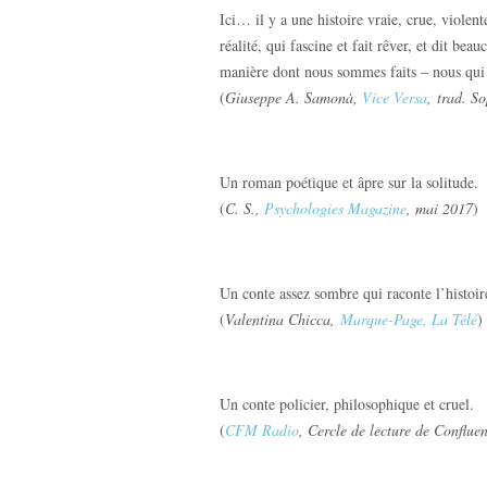
Ici… il y a une histoire vraie, crue, violen
réalité, qui fascine et fait rêver, et dit bea
manière dont nous sommes faits ‒ nous qui 
(
Giuseppe A. Samonà,
Vice Versa
, trad. S
Un roman poétique et âpre sur la solitude.
(
C. S.,
Psychologies Magazine
, mai 2017
)
Un conte assez sombre qui raconte l’histoi
(
Valentina Chicca,
Marque-Page, La Télé
)
Un conte policier, philosophique et cruel.
(
CFM Radio
, Cercle de lecture de Conflue