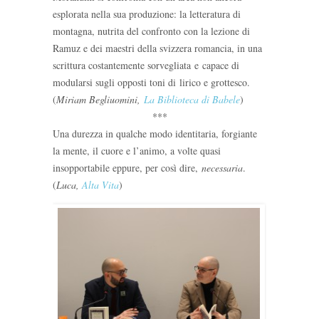
esplorata nella sua produzione: la letteratura di
montagna, nutrita del confronto con la lezione di
Ramuz e dei maestri della svizzera romancia, in una
scrittura costantemente sorvegliata
e
capace di
modularsi su
gli opposti toni di
lirico e grottesco.
(
Miriam Begliuomini,
La Biblioteca di Babele
)
***
Una durezza in qualche modo identitaria, forgiante
la mente, il cuore e l’animo, a volte quasi
insopportabile eppure, per così dire,
necessaria
.
(
Luca,
Alta Vita
)