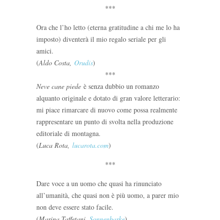
***
Ora che l’ho letto (eterna gratitudine a chi me lo ha
imposto) diventerà il mio regalo seriale per gli
amici.
(
Aldo Costa,
Orudis
)
***
Neve cane piede
è senza dubbio un romanzo
alquanto originale e dotato di gran valore letterario:
mi piace rimarcare di nuovo come possa realmente
rappresentare un punto di svolta nella produzione
editoriale di montagna.
(
Luca Rota,
lucarota.com
)
***
Dare voce a un uomo che quasi ha rinunciato
all’umanità, che quasi non è più uomo, a parer mio
non deve essere stato facile.
(
Marina Taffetani,
Sonnenbarke
)