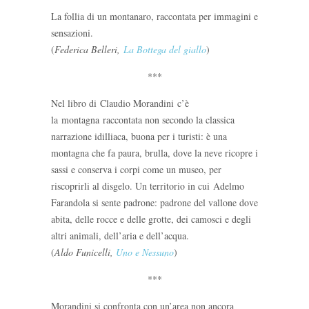
La follia di un montanaro, raccontata per immagini e
sensazioni.
(
Federica Belleri,
La Bottega del giallo
)
***
Nel libro di Claudio Morandini c’è
la montagna raccontata non secondo la classica
narrazione idilliaca, buona per i turisti: è una
montagna che fa paura, brulla, dove la neve ricopre i
sassi e conserva i corpi come un museo, per
riscoprirli al disgelo. Un territorio in cui Adelmo
Farandola si sente padrone: padrone del vallone dove
abita, delle rocce e delle grotte, dei camosci e degli
altri animali, dell’aria e dell’acqua.
(
Aldo Funicelli,
Uno e Nessuno
)
***
Morandini si confronta con un’area non ancora