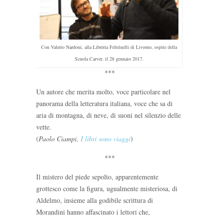
Con Valerio Nardoni, alla Libreria Feltrinelli di Livorno, ospite della
Scuola Carver, il 28 gennaio 2017.
***
Un autore che merita molto, voce particolare nel
panorama della letteratura italiana, voce che sa di
aria di montagna, di neve, di suoni nel silenzio delle
vette.
(
Paolo Ciampi,
I libri sono viaggi
)
***
Il mistero del piede sepolto, apparentemente
grottesco come la figura, ugualmente misteriosa, di
Aldelmo, insieme alla godibile scrittura di
Morandini hanno affascinato i lettori che,