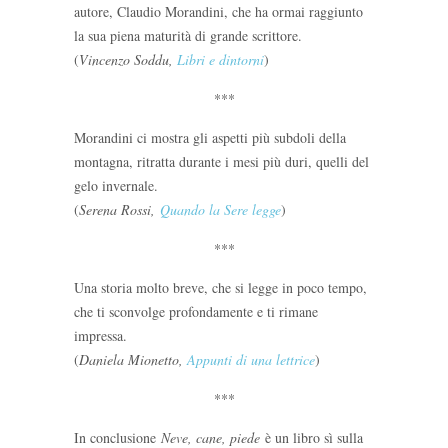
autore, Claudio Morandini, che ha ormai raggiunto
la sua piena maturità di grande scrittore.
(
Vincenzo Soddu,
Libri e dintorni
)
***
Morandini ci mostra gli aspetti più subdoli della
montagna, ritratta durante i mesi più duri, quelli del
gelo invernale.
(
Serena Rossi,
Quando la Sere legge
)
***
Una storia molto breve, che si legge in poco tempo,
che ti sconvolge profondamente e ti rimane
impressa.
(
Daniela Mionetto,
Appunti di una lettrice
)
***
In conclusione
Neve, cane, piede
è un libro sì sulla