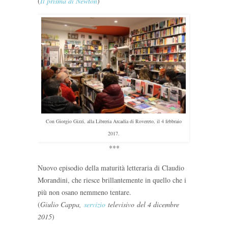
(
Il prisma di Newton
)
Con Giorgio Gizzi, alla Libreria Arcadia di Rovereto, il 4 febbraio
2017.
***
Nuovo episodio della maturità letteraria di Claudio
Morandini, che riesce brillantemente in quello che i
più non osano nemmeno tentare.
(
Giulio Cappa,
servizio
televisivo del 4 dicembre
2015
)