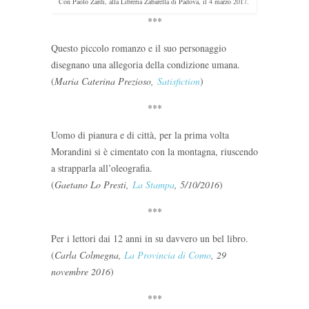
Con Paolo Zardi, alla Libreria Zabarella di Padova, il 4 marzo 2017.
***
Questo piccolo romanzo e il suo personaggio
disegnano una allegoria della condizione umana.
(
Maria Caterina Prezioso,
Satisfiction
)
***
Uomo di pianura e di città, per la prima volta
Morandini si è cimentato con la montagna, riuscendo
a strapparla all’oleografia.
(
Gaetano Lo Presti,
La Stampa
, 5/10/2016
)
***
Per i lettori dai 12 anni in su davvero un bel libro.
(
Carla Colmegna,
La Provincia di Como
, 29
novembre 2016
)
***