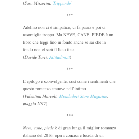
(
Sara Missorini,
Trippando
)
***
Adelmo non ci è simpatico, ci fa paura e poi ci
assomiglia troppo. Ma NEVE, CANE, PIEDE è un
libro che leggi fino in fondo anche se sai che in
fondo non ci sarà il lieto fine.
(
Davide Torri,
Altitudini.it
)
***
L’epilogo è sconvolgente, così come i sentimenti che
questo romanzo smuove nell’intimo.
(
Valentina Marcoli,
Mondadori Store Magazine
,
maggio 2017
)
***
Neve, cane, piede
è di gran lunga il miglior romanzo
italiano del 2016, opera concisa e lucida di un